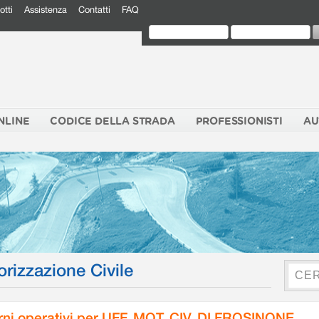
otti
Assistenza
Contatti
FAQ
NLINE
CODICE DELLA STRADA
PROFESSIONISTI
AU
orizzazione Civile
rni operativi per UFF. MOT. CIV. DI FROSINONE