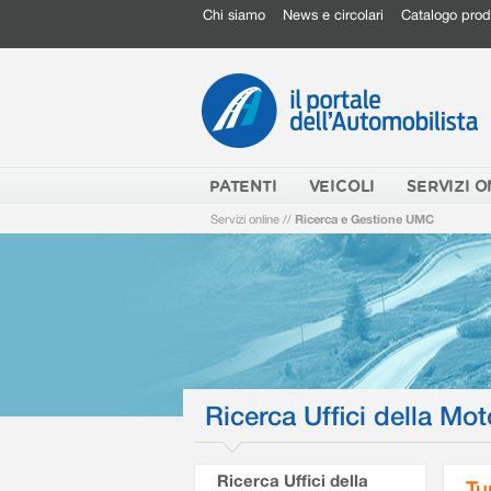
Chi siamo
News e circolari
Catalogo prod
PATENTI
VEICOLI
SERVIZI O
Servizi online
//
Ricerca e Gestione UMC
Ricerca Uffici della Mot
Ricerca Uffici della
Tu