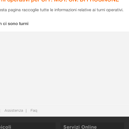
sta pagina raccoglie tutte le informazioni relative ai turni operativi.
 ci sono turni
Assistenza
Faq
icoli
Servizi Online