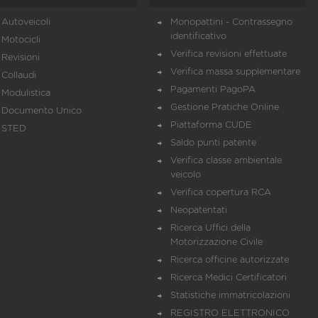
Autoveicoli
Monopattini - Contrassegno
identificativo
Motocicli
Verifica revisioni effettuate
Revisioni
Verifica massa supplementare
Collaudi
Pagamenti PagoPA
Modulistica
Gestione Pratiche Online
Documento Unico
Piattaforma CUDE
STED
Saldo punti patente
Verifica classe ambientale
veicolo
Verifica copertura RCA
Neopatentati
Ricerca Uffici della
Motorizzazione Civile
Ricerca officine autorizzate
Ricerca Medici Certificatori
Statistiche immatricolazioni
REGISTRO ELETTRONICO