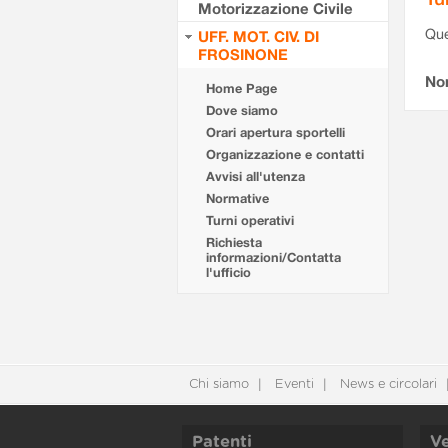
Motorizzazione Civile
Que
UFF. MOT. CIV. DI
FROSINONE
Non
Home Page
Dove siamo
Orari apertura sportelli
Organizzazione e contatti
Avvisi all'utenza
Normative
Turni operativi
Richiesta
informazioni/Contatta
l'ufficio
Chi siamo
Eventi
News e circolari
Patenti
Ve