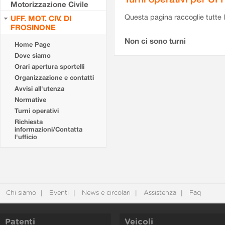
Motorizzazione Civile
Questa pagina raccoglie tutte le
UFF. MOT. CIV. DI
FROSINONE
Non ci sono turni
Home Page
Dove siamo
Orari apertura sportelli
Organizzazione e contatti
Avvisi all'utenza
Normative
Turni operativi
Richiesta
informazioni/Contatta
l'ufficio
Chi siamo
Eventi
News e circolari
Assistenza
Faq
Patenti
Veicoli