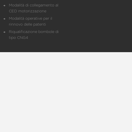
Modalità di collegamento al
CED motorizzazione
Modalità operative per il
rinnovo delle patenti
Riqualificazione bombole di
tipo CNG4