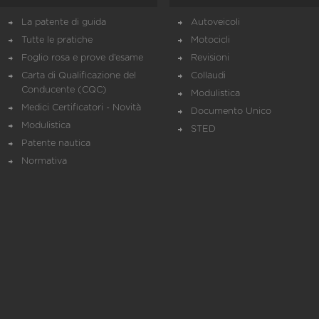
La patente di guida
Autoveicoli
Tutte le pratiche
Motocicli
Foglio rosa e prove d’esame
Revisioni
Carta di Qualificazione del
Collaudi
Conducente (CQC)
Modulistica
Medici Certificatori - Novità
Documento Unico
Modulistica
STED
Patente nautica
Normativa