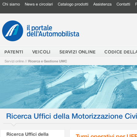
Chi siamo
News e circolari
Catalogo prodotti
Assistenza
Contatti
PATENTI
VEICOLI
SERVIZI ONLINE
CODICE DELL
Servizi online
//
Ricerca e Gestione UMC
Ricerca Uffici della Motorizzazione Civi
Ricerca Uffici della
Turni operativi per U