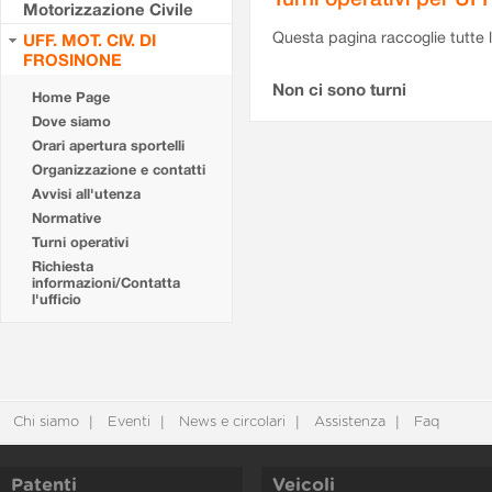
Motorizzazione Civile
Questa pagina raccoglie tutte le
UFF. MOT. CIV. DI
FROSINONE
Non ci sono turni
Home Page
Dove siamo
Orari apertura sportelli
Organizzazione e contatti
Avvisi all'utenza
Normative
Turni operativi
Richiesta
informazioni/Contatta
l'ufficio
Chi siamo
Eventi
News e circolari
Assistenza
Faq
Patenti
Veicoli