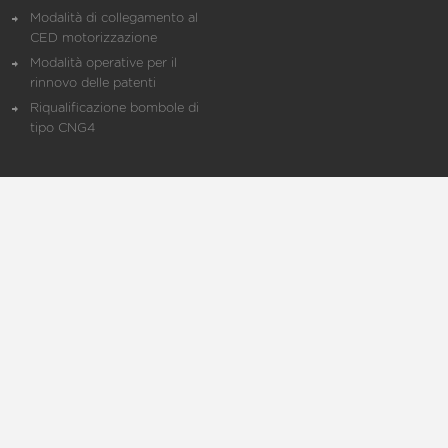
Modalità di collegamento al
CED motorizzazione
Modalità operative per il
rinnovo delle patenti
Riqualificazione bombole di
tipo CNG4