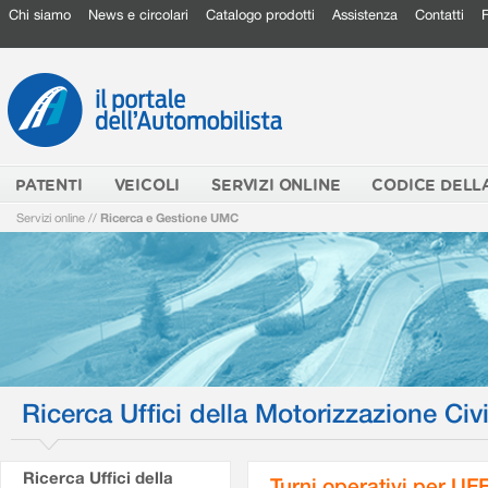
Chi siamo
News e circolari
Catalogo prodotti
Assistenza
Contatti
PATENTI
VEICOLI
SERVIZI ONLINE
CODICE DELL
Servizi online
//
Ricerca e Gestione UMC
Ricerca Uffici della Motorizzazione Civi
Ricerca Uffici della
Turni operativi per U