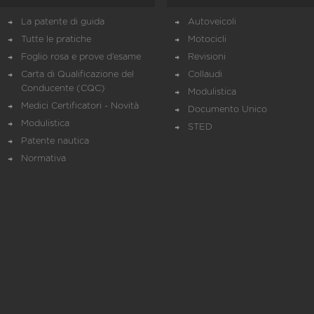
La patente di guida
Autoveicoli
Tutte le pratiche
Motocicli
Foglio rosa e prove d’esame
Revisioni
Carta di Qualificazione del
Collaudi
Conducente (CQC)
Modulistica
Medici Certificatori - Novità
Documento Unico
Modulistica
STED
Patente nautica
Normativa