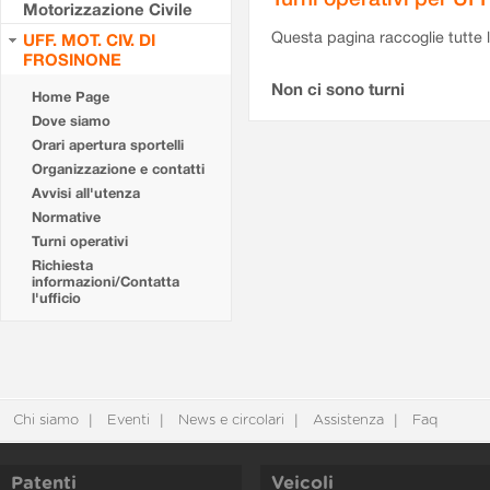
Motorizzazione Civile
Questa pagina raccoglie tutte le
UFF. MOT. CIV. DI
FROSINONE
Non ci sono turni
Home Page
Dove siamo
Orari apertura sportelli
Organizzazione e contatti
Avvisi all'utenza
Normative
Turni operativi
Richiesta
informazioni/Contatta
l'ufficio
Chi siamo
Eventi
News e circolari
Assistenza
Faq
Patenti
Veicoli