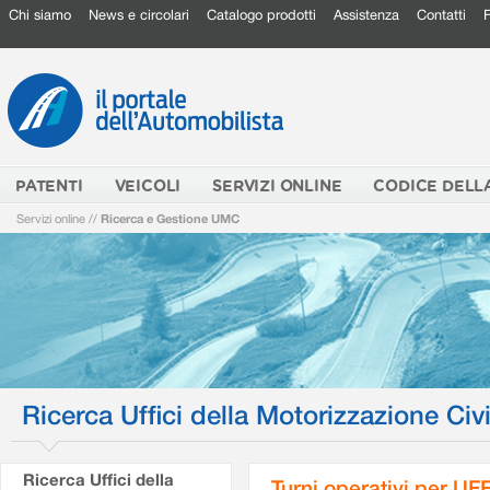
Chi siamo
News e circolari
Catalogo prodotti
Assistenza
Contatti
PATENTI
VEICOLI
SERVIZI ONLINE
CODICE DELL
Servizi online
//
Ricerca e Gestione UMC
Ricerca Uffici della Motorizzazione Civi
Ricerca Uffici della
Turni operativi per U