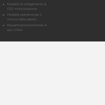
Modalità di collegamento al
CED motorizzazione
Modalità operative per il
rinnovo delle patenti
Riqualificazione bombole di
tipo CNG4