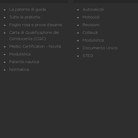
La patente di guida
Autoveicoli
Tutte le pratiche
Motocicli
Foglio rosa e prove d’esame
Revisioni
Carta di Qualificazione del
Collaudi
Conducente (CQC)
Modulistica
Medici Certificatori - Novità
Documento Unico
Modulistica
STED
Patente nautica
Normativa