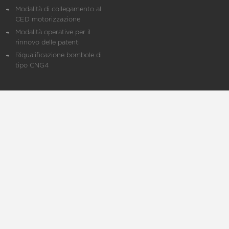
Modalità di collegamento al
CED motorizzazione
Modalità operative per il
rinnovo delle patenti
Riqualificazione bombole di
tipo CNG4