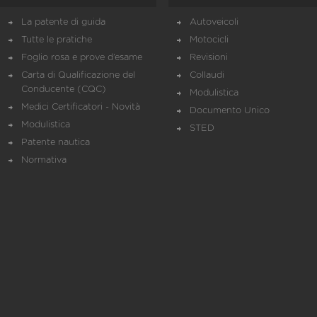
La patente di guida
Autoveicoli
Tutte le pratiche
Motocicli
Foglio rosa e prove d’esame
Revisioni
Carta di Qualificazione del
Collaudi
Conducente (CQC)
Modulistica
Medici Certificatori - Novità
Documento Unico
Modulistica
STED
Patente nautica
Normativa