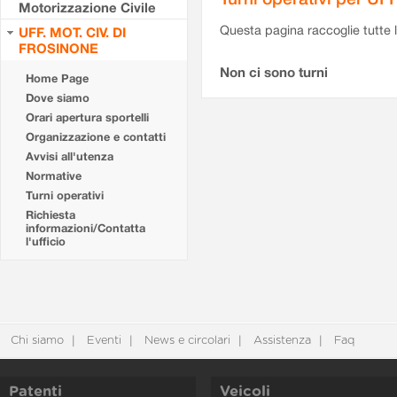
Motorizzazione Civile
Questa pagina raccoglie tutte le
UFF. MOT. CIV. DI
FROSINONE
Non ci sono turni
Home Page
Dove siamo
Orari apertura sportelli
Organizzazione e contatti
Avvisi all'utenza
Normative
Turni operativi
Richiesta
informazioni/Contatta
l'ufficio
Chi siamo
Eventi
News e circolari
Assistenza
Faq
Patenti
Veicoli