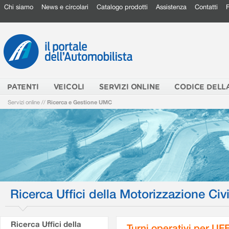
Chi siamo
News e circolari
Catalogo prodotti
Assistenza
Contatti
PATENTI
VEICOLI
SERVIZI ONLINE
CODICE DELL
Servizi online
//
Ricerca e Gestione UMC
Ricerca Uffici della Motorizzazione Civi
Ricerca Uffici della
Turni operativi per U