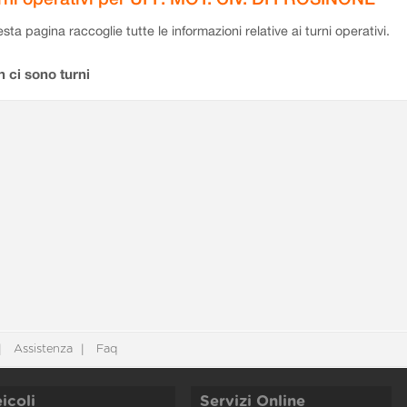
sta pagina raccoglie tutte le informazioni relative ai turni operativi.
 ci sono turni
Assistenza
Faq
icoli
Servizi Online