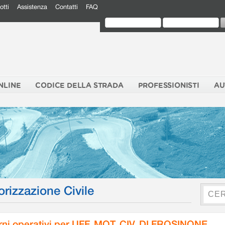
otti
Assistenza
Contatti
FAQ
NLINE
CODICE DELLA STRADA
PROFESSIONISTI
AU
orizzazione Civile
rni operativi per UFF. MOT. CIV. DI FROSINONE