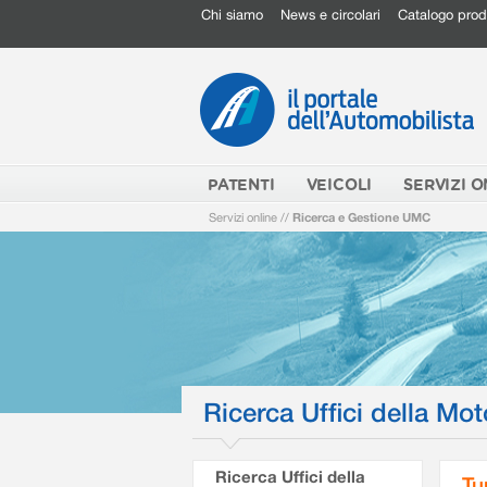
Chi siamo
News e circolari
Catalogo prod
PATENTI
VEICOLI
SERVIZI O
Servizi online
//
Ricerca e Gestione UMC
Ricerca Uffici della Mot
Ricerca Uffici della
Tu