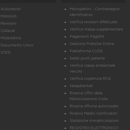
Autoveicoli
Monopattini - Contrassegno
identificativo
Motocicli
Verifica revisioni effettuate
Revisioni
Verifica massa supplementare
Collaudi
Pagamenti PagoPA
Modulistica
Gestione Pratiche Online
Documento Unico
Piattaforma CUDE
STED
Saldo punti patente
Verifica classe ambientale
veicolo
Verifica copertura RCA
Neopatentati
Ricerca Uffici della
Motorizzazione Civile
Ricerca officine autorizzate
Ricerca Medici Certificatori
Statistiche immatricolazioni
REGISTRO ELETTRONICO