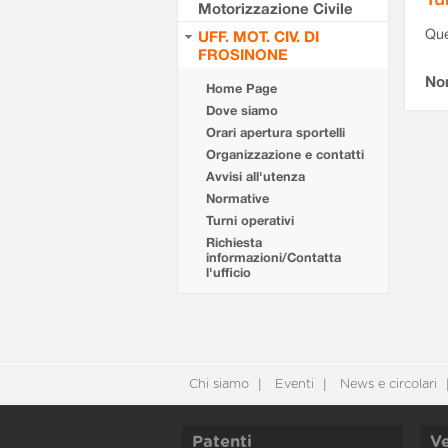
Motorizzazione Civile
Que
UFF. MOT. CIV. DI
FROSINONE
Non
Home Page
Dove siamo
Orari apertura sportelli
Organizzazione e contatti
Avvisi all'utenza
Normative
Turni operativi
Richiesta
informazioni/Contatta
l'ufficio
Chi siamo
Eventi
News e circolari
Patenti
Ve