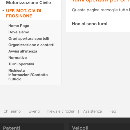
Motorizzazione Civile
Questa pagina raccoglie tutte le
UFF. MOT. CIV. DI
FROSINONE
Non ci sono turni
Home Page
Dove siamo
Orari apertura sportelli
Organizzazione e contatti
Avvisi all'utenza
Normative
Turni operativi
Richiesta
informazioni/Contatta
l'ufficio
Chi siamo
Eventi
News e circolari
Assistenza
Faq
Patenti
Veicoli