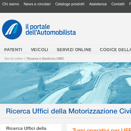
Chi siamo
News e circolari
Catalogo prodotti
Assistenza
Contatti
PATENTI
VEICOLI
SERVIZI ONLINE
CODICE DELL
Servizi online
//
Ricerca e Gestione UMC
Ricerca Uffici della Motorizzazione Civi
Ricerca Uffici della
Turni operativi per U