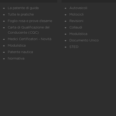
La patente di guida
Autoveicoli
Tutte le pratiche
Motocicli
Foglio rosa e prove d’esame
Revisioni
Carta di Qualificazione del
Collaudi
Conducente (CQC)
Modulistica
Medici Certificatori - Novità
Documento Unico
Modulistica
STED
Patente nautica
Normativa