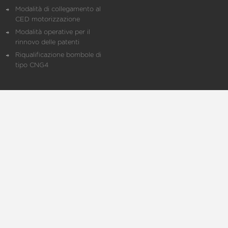
Modalità di collegamento al
CED motorizzazione
Modalità operative per il
rinnovo delle patenti
Riqualificazione bombole di
tipo CNG4