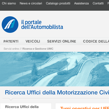
Chi siamo
News e circolari
Catalogo prodotti
Assistenza
Contatti
PATENTI
VEICOLI
SERVIZI ONLINE
CODICE DELL
Servizi online
//
Ricerca e Gestione UMC
Ricerca Uffici della Motorizzazione Civi
Ricerca Uffici della
Turni operativi per U