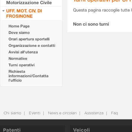
Motorizzazione Civile
Questa pagina raccoglie tutte le
UFF. MOT. CIV. DI
FROSINONE
Non ci sono turni
Home Page
Dove siamo
Orari apertura sportelli
Organizzazione e contatti
Avvisi all'utenza
Normative
Turni operativi
Richiesta
informazioni/Contatta
l'ufficio
Chi siamo
Eventi
News e circolari
Assistenza
Faq
Patenti
Veicoli