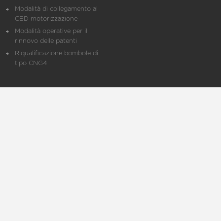
Modalità di collegamento al
CED motorizzazione
Modalità operative per il
rinnovo delle patenti
Riqualificazione bombole di
tipo CNG4