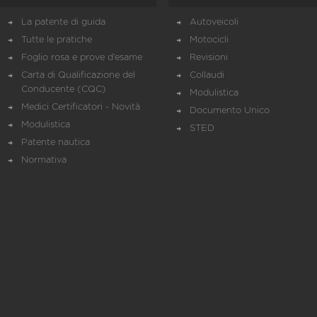
La patente di guida
Autoveicoli
Tutte le pratiche
Motocicli
Foglio rosa e prove d’esame
Revisioni
Carta di Qualificazione del
Collaudi
Conducente (CQC)
Modulistica
Medici Certificatori - Novità
Documento Unico
Modulistica
STED
Patente nautica
Normativa