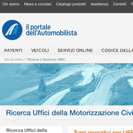
Chi siamo
News e circolari
Catalogo prodotti
Assistenza
Contatti
PATENTI
VEICOLI
SERVIZI ONLINE
CODICE DELL
Servizi online
//
Ricerca e Gestione UMC
Ricerca Uffici della Motorizzazione Civi
Ricerca Uffici della
Turni operativi per U