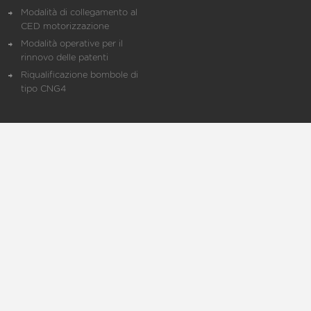
Modalità di collegamento al
CED motorizzazione
Modalità operative per il
rinnovo delle patenti
Riqualificazione bombole di
tipo CNG4