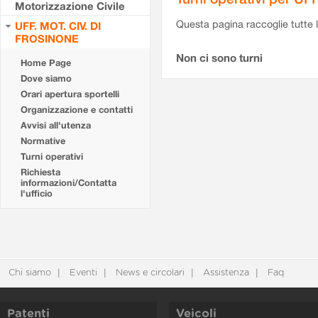
Motorizzazione Civile
Questa pagina raccoglie tutte le
UFF. MOT. CIV. DI
FROSINONE
Non ci sono turni
Home Page
Dove siamo
Orari apertura sportelli
Organizzazione e contatti
Avvisi all'utenza
Normative
Turni operativi
Richiesta
informazioni/Contatta
l'ufficio
Chi siamo
Eventi
News e circolari
Assistenza
Faq
Patenti
Veicoli