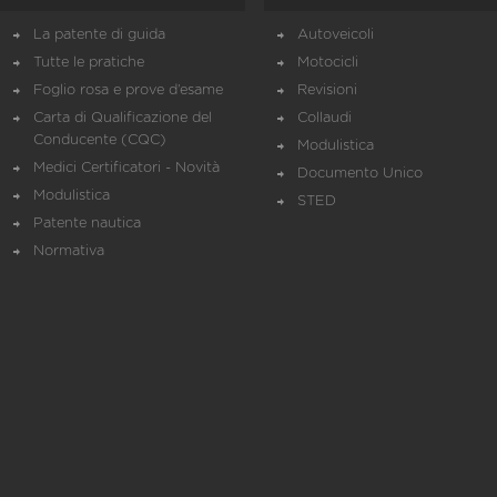
La patente di guida
Autoveicoli
Tutte le pratiche
Motocicli
Foglio rosa e prove d’esame
Revisioni
Carta di Qualificazione del
Collaudi
Conducente (CQC)
Modulistica
Medici Certificatori - Novità
Documento Unico
Modulistica
STED
Patente nautica
Normativa