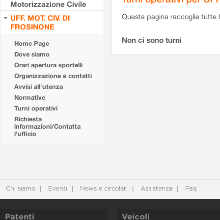
Motorizzazione Civile
Questa pagina raccoglie tutte le
UFF. MOT. CIV. DI
FROSINONE
Non ci sono turni
Home Page
Dove siamo
Orari apertura sportelli
Organizzazione e contatti
Avvisi all'utenza
Normative
Turni operativi
Richiesta
informazioni/Contatta
l'ufficio
Chi siamo
Eventi
News e circolari
Assistenza
Faq
Patenti
Veicoli