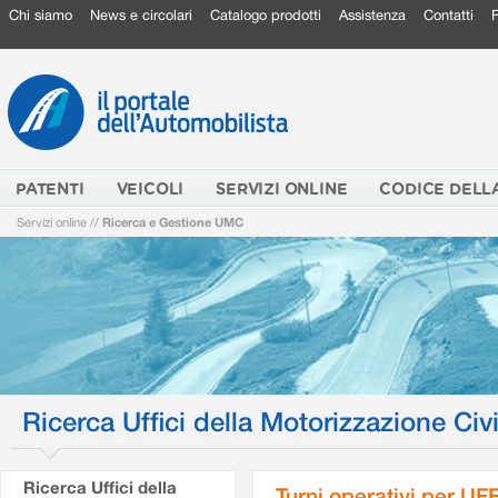
Chi siamo
News e circolari
Catalogo prodotti
Assistenza
Contatti
PATENTI
VEICOLI
SERVIZI ONLINE
CODICE DELL
Servizi online
//
Ricerca e Gestione UMC
Ricerca Uffici della Motorizzazione Civi
Ricerca Uffici della
Turni operativi per U