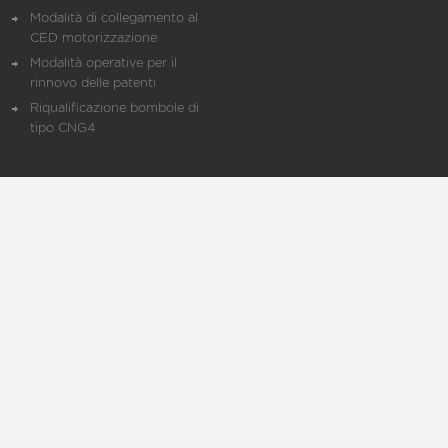
Modalità di collegamento al
CED motorizzazione
Modalità operative per il
rinnovo delle patenti
Riqualificazione bombole di
tipo CNG4