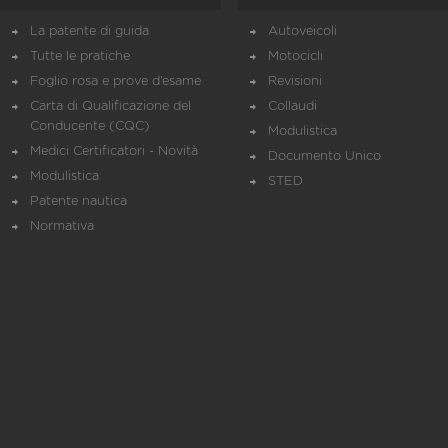
La patente di guida
Autoveicoli
Tutte le pratiche
Motocicli
Foglio rosa e prove d’esame
Revisioni
Carta di Qualificazione del
Collaudi
Conducente (CQC)
Modulistica
Medici Certificatori - Novità
Documento Unico
Modulistica
STED
Patente nautica
Normativa