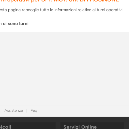
sta pagina raccoglie tutte le informazioni relative ai turni operativi.
 ci sono turni
Assistenza
Faq
icoli
Servizi Online