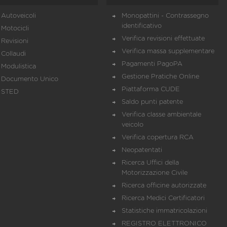
Autoveicoli
Monopattini - Contrassegno
identificativo
Motocicli
Verifica revisioni effettuate
Revisioni
Verifica massa supplementare
Collaudi
Pagamenti PagoPA
Modulistica
Gestione Pratiche Online
Documento Unico
Piattaforma CUDE
STED
Saldo punti patente
Verifica classe ambientale
veicolo
Verifica copertura RCA
Neopatentati
Ricerca Uffici della
Motorizzazione Civile
Ricerca officine autorizzate
Ricerca Medici Certificatori
Statistiche immatricolazioni
REGISTRO ELETTRONICO