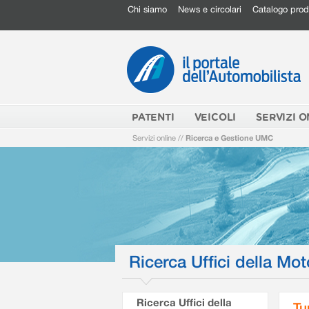
Chi siamo
News e circolari
Catalogo prod
PATENTI
VEICOLI
SERVIZI O
Servizi online
//
Ricerca e Gestione UMC
Ricerca Uffici della Mot
Ricerca Uffici della
Tu