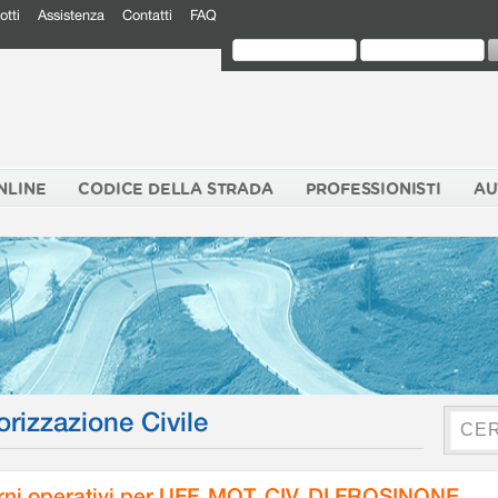
otti
Assistenza
Contatti
FAQ
NLINE
CODICE DELLA STRADA
PROFESSIONISTI
AU
orizzazione Civile
rni operativi per UFF. MOT. CIV. DI FROSINONE