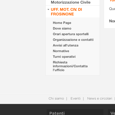
Motorizzazione Civile
Que
UFF. MOT. CIV. DI
FROSINONE
Non
Home Page
Dove siamo
Orari apertura sportelli
Organizzazione e contatti
Avvisi all'utenza
Normative
Turni operativi
Richiesta
informazioni/Contatta
l'ufficio
Chi siamo
Eventi
News e circolari
Patenti
Ve