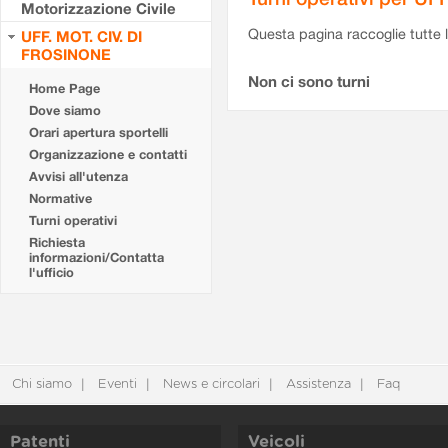
Motorizzazione Civile
Questa pagina raccoglie tutte le
UFF. MOT. CIV. DI
FROSINONE
Non ci sono turni
Home Page
Dove siamo
Orari apertura sportelli
Organizzazione e contatti
Avvisi all'utenza
Normative
Turni operativi
Richiesta
informazioni/Contatta
l'ufficio
Chi siamo
Eventi
News e circolari
Assistenza
Faq
Patenti
Veicoli