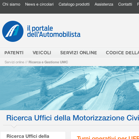
Chi siamo
News e circolari
Catalogo prodotti
Assistenza
Contatti
PATENTI
VEICOLI
SERVIZI ONLINE
CODICE DELL
Servizi online
//
Ricerca e Gestione UMC
Ricerca Uffici della Motorizzazione Civi
Ricerca Uffici della
Turni operativi per U