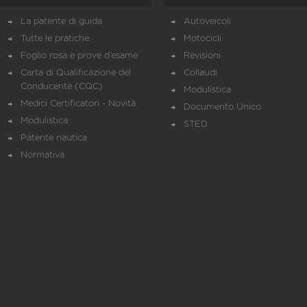
La patente di guida
Autoveicoli
Tutte le pratiche
Motocicli
Foglio rosa e prove d’esame
Revisioni
Carta di Qualificazione del
Collaudi
Conducente (CQC)
Modulistica
Medici Certificatori - Novità
Documento Unico
Modulistica
STED
Patente nautica
Normativa