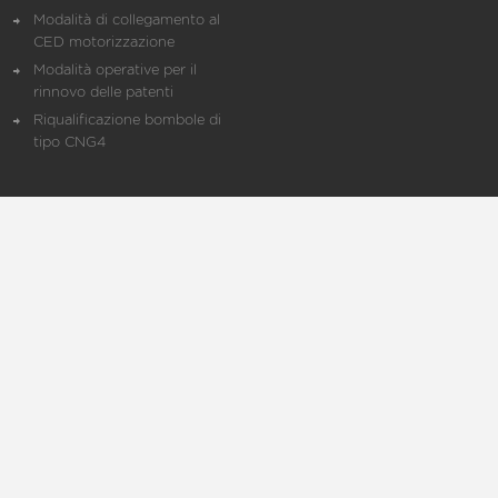
Modalità di collegamento al
CED motorizzazione
Modalità operative per il
rinnovo delle patenti
Riqualificazione bombole di
tipo CNG4