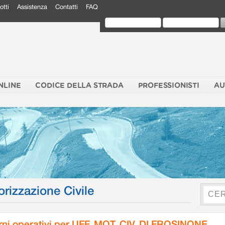
otti
Assistenza
Contatti
FAQ
NLINE
CODICE DELLA STRADA
PROFESSIONISTI
AU
orizzazione Civile
rni operativi per UFF. MOT. CIV. DI FROSINONE