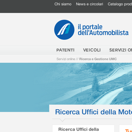
Chi siamo
News e circolari
Catalogo prod
PATENTI
VEICOLI
SERVIZI O
Servizi online
//
Ricerca e Gestione UMC
Ricerca Uffici della Mot
Ricerca Uffici della
Tu