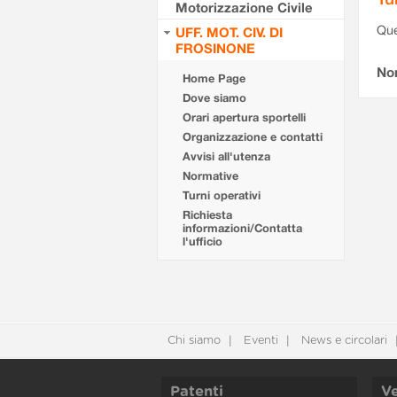
Motorizzazione Civile
Que
UFF. MOT. CIV. DI
FROSINONE
Non
Home Page
Dove siamo
Orari apertura sportelli
Organizzazione e contatti
Avvisi all'utenza
Normative
Turni operativi
Richiesta
informazioni/Contatta
l'ufficio
Chi siamo
Eventi
News e circolari
Patenti
Ve