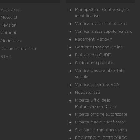
Autoveicoli
Monopattini - Contrassegno
identificativo
Motocicli
Verifica revisioni effettuate
Revisioni
Verifica massa supplementare
Collaudi
Pagamenti PagoPA
Modulistica
Gestione Pratiche Online
Documento Unico
Piattaforma CUDE
STED
Saldo punti patente
Verifica classe ambientale
veicolo
Verifica copertura RCA
Neopatentati
Ricerca Uffici della
Motorizzazione Civile
Ricerca officine autorizzate
Ricerca Medici Certificatori
Statistiche immatricolazioni
REGISTRO ELETTRONICO