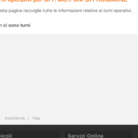
sta pagina raccoglie tutte le informazioni relative ai turni operativi.
 ci sono turni
Assistenza
Faq
icoli
Servizi Online