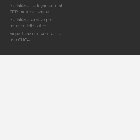
Modalità di collegamento al
CED motorizzazione
Modalità operative per il
rinnovo delle patenti
Riqualificazione bombole di
tipo CNG4