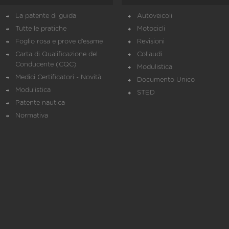
La patente di guida
Autoveicoli
Tutte le pratiche
Motocicli
Foglio rosa e prove d’esame
Revisioni
Carta di Qualificazione del
Collaudi
Conducente (CQC)
Modulistica
Medici Certificatori - Novità
Documento Unico
Modulistica
STED
Patente nautica
Normativa