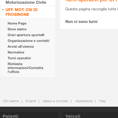
Motorizzazione Civile
Questa pagina raccoglie tutte le
UFF. MOT. CIV. DI
FROSINONE
Non ci sono turni
Home Page
Dove siamo
Orari apertura sportelli
Organizzazione e contatti
Avvisi all'utenza
Normative
Turni operativi
Richiesta
informazioni/Contatta
l'ufficio
Chi siamo
Eventi
News e circolari
Assistenza
Faq
Patenti
Veicoli