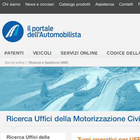
Chi siamo
News e circolari
Catalogo prodotti
Assistenza
Contatti
PATENTI
VEICOLI
SERVIZI ONLINE
CODICE DELL
Servizi online
//
Ricerca e Gestione UMC
Ricerca Uffici della Motorizzazione Civi
Ricerca Uffici della
Turni operativi per U