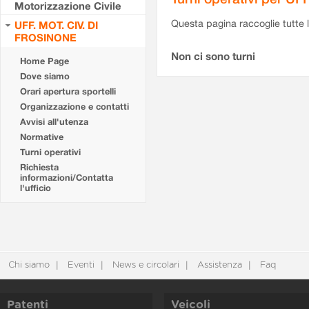
Motorizzazione Civile
Questa pagina raccoglie tutte le
UFF. MOT. CIV. DI
FROSINONE
Non ci sono turni
Home Page
Dove siamo
Orari apertura sportelli
Organizzazione e contatti
Avvisi all'utenza
Normative
Turni operativi
Richiesta
informazioni/Contatta
l'ufficio
Chi siamo
Eventi
News e circolari
Assistenza
Faq
Patenti
Veicoli