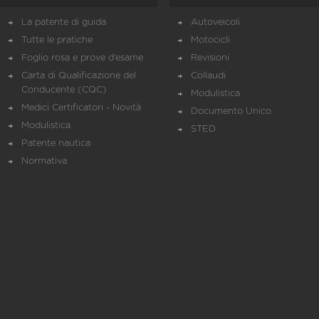
La patente di guida
Autoveicoli
Tutte le pratiche
Motocicli
Foglio rosa e prove d’esame
Revisioni
Carta di Qualificazione del
Collaudi
Conducente (CQC)
Modulistica
Medici Certificatori - Novità
Documento Unico
Modulistica
STED
Patente nautica
Normativa