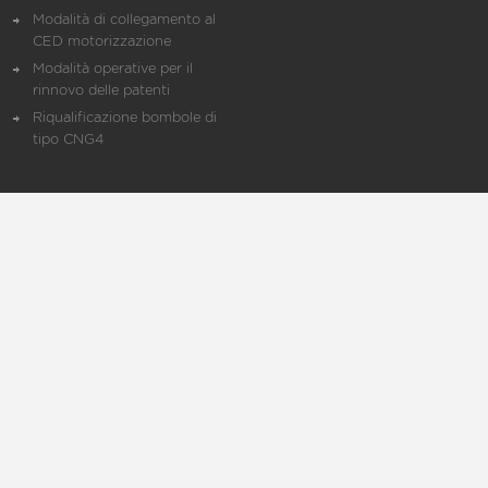
Modalità di collegamento al
CED motorizzazione
Modalità operative per il
rinnovo delle patenti
Riqualificazione bombole di
tipo CNG4