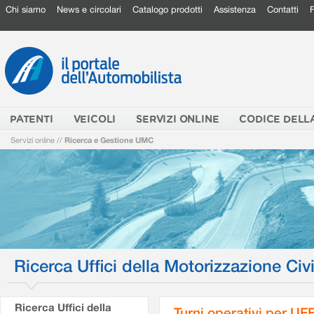
Chi siamo
News e circolari
Catalogo prodotti
Assistenza
Contatti
PATENTI
VEICOLI
SERVIZI ONLINE
CODICE DELL
Servizi online
//
Ricerca e Gestione UMC
Ricerca Uffici della Motorizzazione Civi
Ricerca Uffici della
Turni operativi per U