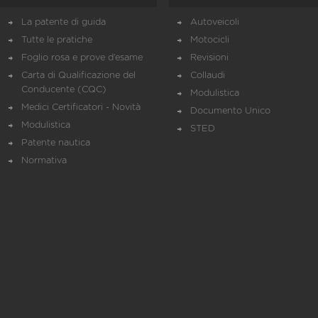
La patente di guida
Autoveicoli
Tutte le pratiche
Motocicli
Foglio rosa e prove d’esame
Revisioni
Carta di Qualificazione del
Collaudi
Conducente (CQC)
Modulistica
Medici Certificatori - Novità
Documento Unico
Modulistica
STED
Patente nautica
Normativa