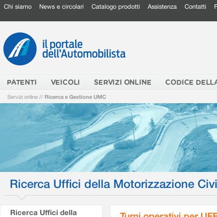
Chi siamo
News e circolari
Catalogo prodotti
Assistenza
Contatti
PATENTI
VEICOLI
SERVIZI ONLINE
CODICE DELL
Servizi online
//
Ricerca e Gestione UMC
Ricerca Uffici della Motorizzazione Civi
Ricerca Uffici della
Turni operativi per U