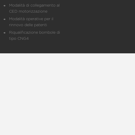
Modalità di collegamento al
CED motorizzazione
Modalità operative per il
rinnovo delle patenti
Riqualificazione bombole di
tipo CNG4