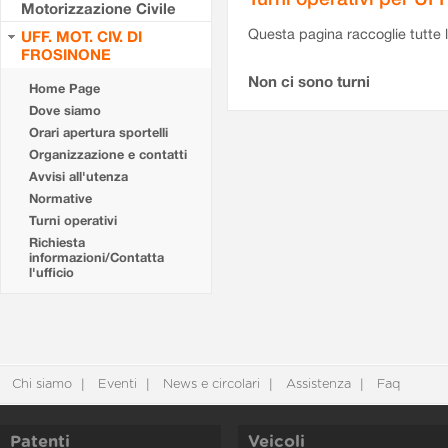
Motorizzazione Civile
Questa pagina raccoglie tutte le
UFF. MOT. CIV. DI
FROSINONE
Non ci sono turni
Home Page
Dove siamo
Orari apertura sportelli
Organizzazione e contatti
Avvisi all'utenza
Normative
Turni operativi
Richiesta
informazioni/Contatta
l'ufficio
Chi siamo
Eventi
News e circolari
Assistenza
Faq
Patenti
Veicoli