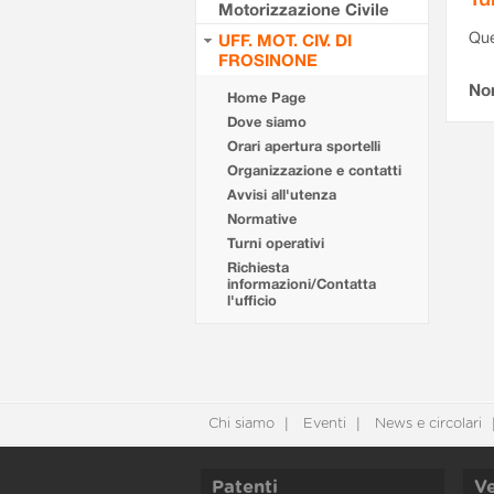
Motorizzazione Civile
Que
UFF. MOT. CIV. DI
FROSINONE
Non
Home Page
Dove siamo
Orari apertura sportelli
Organizzazione e contatti
Avvisi all'utenza
Normative
Turni operativi
Richiesta
informazioni/Contatta
l'ufficio
Chi siamo
Eventi
News e circolari
Patenti
Ve