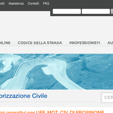
otti
Assistenza
Contatti
FAQ
NLINE
CODICE DELLA STRADA
PROFESSIONISTI
AU
orizzazione Civile
rni operativi per UFF. MOT. CIV. DI FROSINONE