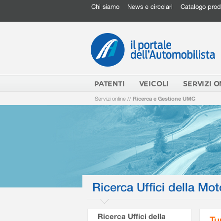
Chi siamo
News e circolari
Catalogo prod
PATENTI
VEICOLI
SERVIZI O
Servizi online
//
Ricerca e Gestione UMC
Ricerca Uffici della Mot
Ricerca Uffici della
Tu