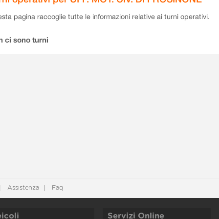
sta pagina raccoglie tutte le informazioni relative ai turni operativi.
 ci sono turni
Assistenza
Faq
icoli
Servizi Online