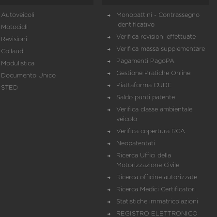
Autoveicoli
Monopattini - Contrassegno
identificativo
Motocicli
Verifica revisioni effettuate
Revisioni
Verifica massa supplementare
Collaudi
Pagamenti PagoPA
Modulistica
Gestione Pratiche Online
Documento Unico
Piattaforma CUDE
STED
Saldo punti patente
Verifica classe ambientale
veicolo
Verifica copertura RCA
Neopatentati
Ricerca Uffici della
Motorizzazione Civile
Ricerca officine autorizzate
Ricerca Medici Certificatori
Statistiche immatricolazioni
REGISTRO ELETTRONICO