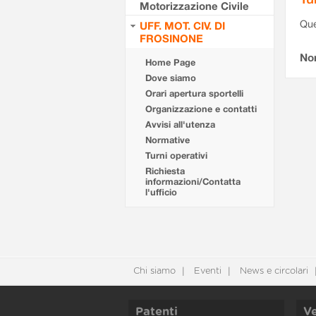
Motorizzazione Civile
Que
UFF. MOT. CIV. DI
FROSINONE
Non
Home Page
Dove siamo
Orari apertura sportelli
Organizzazione e contatti
Avvisi all'utenza
Normative
Turni operativi
Richiesta
informazioni/Contatta
l'ufficio
Chi siamo
Eventi
News e circolari
Patenti
Ve