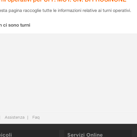
sta pagina raccoglie tutte le informazioni relative ai turni operativi.
 ci sono turni
Assistenza
Faq
icoli
Servizi Online