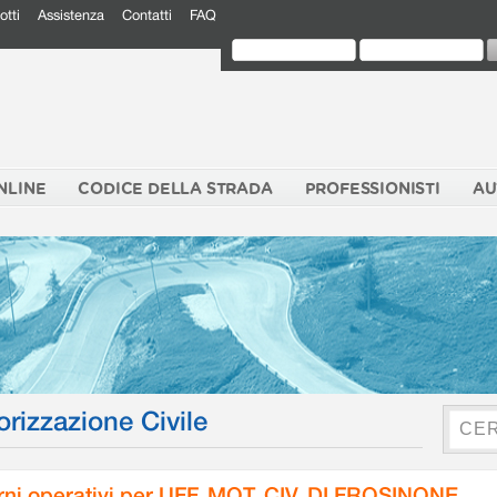
otti
Assistenza
Contatti
FAQ
NLINE
CODICE DELLA STRADA
PROFESSIONISTI
AU
orizzazione Civile
rni operativi per UFF. MOT. CIV. DI FROSINONE