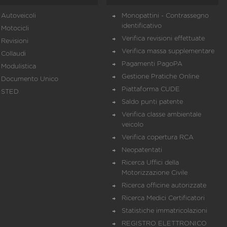
Autoveicoli
Monopattini - Contrassegno
identificativo
Motocicli
Verifica revisioni effettuate
Revisioni
Verifica massa supplementare
Collaudi
Pagamenti PagoPA
Modulistica
Gestione Pratiche Online
Documento Unico
Piattaforma CUDE
STED
Saldo punti patente
Verifica classe ambientale
veicolo
Verifica copertura RCA
Neopatentati
Ricerca Uffici della
Motorizzazione Civile
Ricerca officine autorizzate
Ricerca Medici Certificatori
Statistiche immatricolazioni
REGISTRO ELETTRONICO