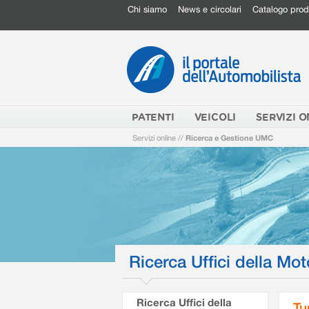
Chi siamo
News e circolari
Catalogo prod
PATENTI
VEICOLI
SERVIZI O
Servizi online
//
Ricerca e Gestione UMC
Ricerca Uffici della Mot
Ricerca Uffici della
Tu