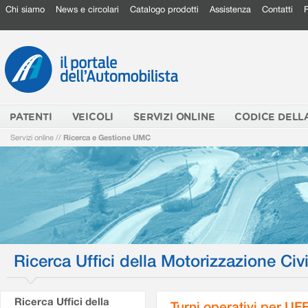
Chi siamo
News e circolari
Catalogo prodotti
Assistenza
Contatti
PATENTI
VEICOLI
SERVIZI ONLINE
CODICE DELL
Servizi online
//
Ricerca e Gestione UMC
Ricerca Uffici della Motorizzazione Civi
Ricerca Uffici della
Turni operativi per U