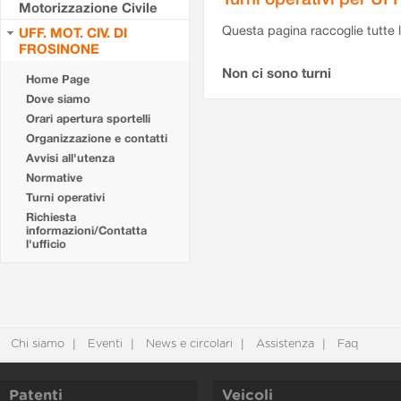
Motorizzazione Civile
Questa pagina raccoglie tutte le
UFF. MOT. CIV. DI
FROSINONE
Non ci sono turni
Home Page
Dove siamo
Orari apertura sportelli
Organizzazione e contatti
Avvisi all'utenza
Normative
Turni operativi
Richiesta
informazioni/Contatta
l'ufficio
Chi siamo
Eventi
News e circolari
Assistenza
Faq
Patenti
Veicoli