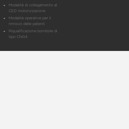
Modalità di collegamento al
CED motorizzazione
Modalità operative per il
rinnovo delle patenti
Riqualificazione bombole di
tipo CNG4