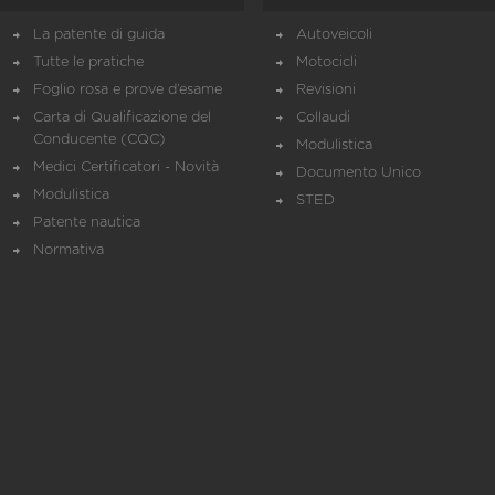
La patente di guida
Autoveicoli
Tutte le pratiche
Motocicli
Foglio rosa e prove d’esame
Revisioni
Carta di Qualificazione del
Collaudi
Conducente (CQC)
Modulistica
Medici Certificatori - Novità
Documento Unico
Modulistica
STED
Patente nautica
Normativa