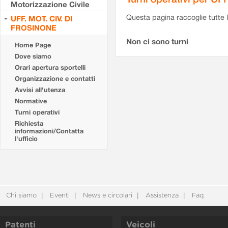
Motorizzazione Civile
Questa pagina raccoglie tutte le
UFF. MOT. CIV. DI
FROSINONE
Non ci sono turni
Home Page
Dove siamo
Orari apertura sportelli
Organizzazione e contatti
Avvisi all'utenza
Normative
Turni operativi
Richiesta
informazioni/Contatta
l'ufficio
Chi siamo
Eventi
News e circolari
Assistenza
Faq
Patenti
Veicoli