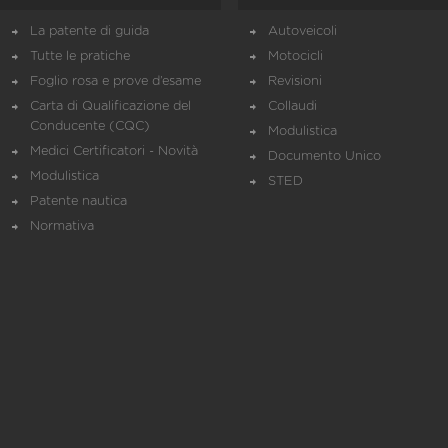
La patente di guida
Autoveicoli
Tutte le pratiche
Motocicli
Foglio rosa e prove d’esame
Revisioni
Carta di Qualificazione del
Collaudi
Conducente (CQC)
Modulistica
Medici Certificatori - Novità
Documento Unico
Modulistica
STED
Patente nautica
Normativa