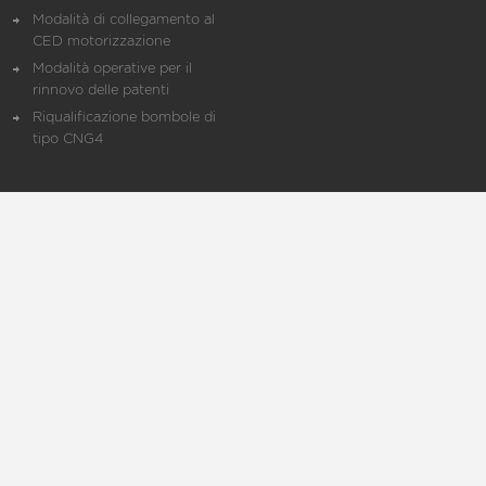
Modalità di collegamento al
CED motorizzazione
Modalità operative per il
rinnovo delle patenti
Riqualificazione bombole di
tipo CNG4