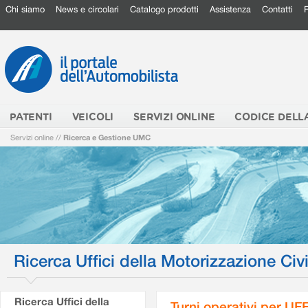
Chi siamo
News e circolari
Catalogo prodotti
Assistenza
Contatti
PATENTI
VEICOLI
SERVIZI ONLINE
CODICE DELL
Servizi online
//
Ricerca e Gestione UMC
Ricerca Uffici della Motorizzazione Civi
Ricerca Uffici della
Turni operativi per U