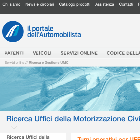
Chi siamo
News e circolari
Catalogo prodotti
Assistenza
Contatti
PATENTI
VEICOLI
SERVIZI ONLINE
CODICE DELL
Servizi online
//
Ricerca e Gestione UMC
Ricerca Uffici della Motorizzazione Civi
Ricerca Uffici della
Turni operativi per U