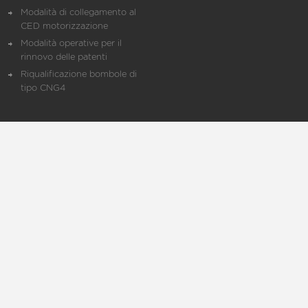
Modalità di collegamento al
CED motorizzazione
Modalità operative per il
rinnovo delle patenti
Riqualificazione bombole di
tipo CNG4