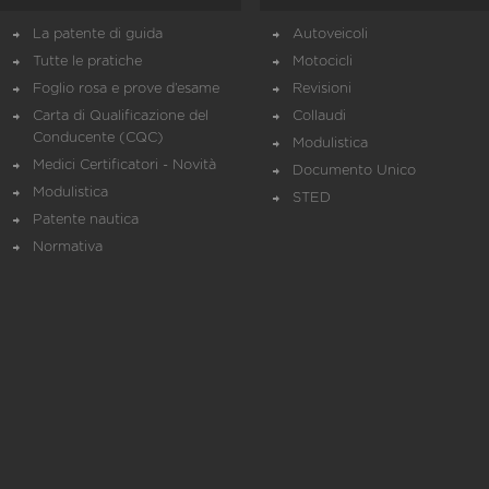
La patente di guida
Autoveicoli
Tutte le pratiche
Motocicli
Foglio rosa e prove d’esame
Revisioni
Carta di Qualificazione del
Collaudi
Conducente (CQC)
Modulistica
Medici Certificatori - Novità
Documento Unico
Modulistica
STED
Patente nautica
Normativa