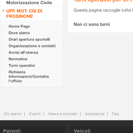
Motorizzazione Civile
Questa pagina raccoglie tutte le
UFF. MOT. CIV. DI
FROSINONE
Non ci sono turni
Home Page
Dove siamo
Orari apertura sportelli
Organizzazione e contatti
Avvisi all'utenza
Normative
Turni operativi
Richiesta
informazioni/Contatta
l'ufficio
Chi siamo
Eventi
News e circolari
Assistenza
Faq
Patenti
Veicoli