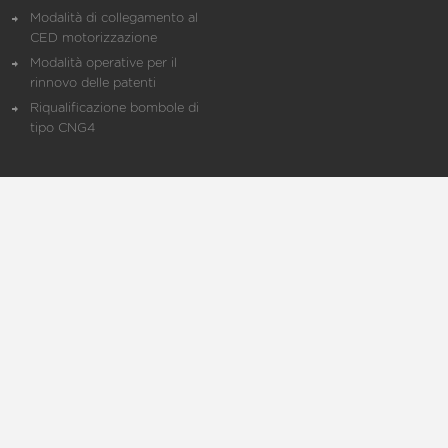
Modalità di collegamento al
CED motorizzazione
Modalità operative per il
rinnovo delle patenti
Riqualificazione bombole di
tipo CNG4