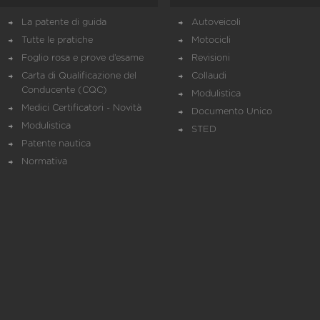
La patente di guida
Autoveicoli
Tutte le pratiche
Motocicli
Foglio rosa e prove d’esame
Revisioni
Carta di Qualificazione del
Collaudi
Conducente (CQC)
Modulistica
Medici Certificatori - Novità
Documento Unico
Modulistica
STED
Patente nautica
Normativa