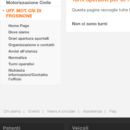
Motorizzazione Civile
Questa pagina raccoglie tutte le
UFF. MOT. CIV. DI
FROSINONE
Non ci sono turni
Home Page
Dove siamo
Orari apertura sportelli
Organizzazione e contatti
Avvisi all'utenza
Normative
Turni operativi
Richiesta
informazioni/Contatta
l'ufficio
Chi siamo
Eventi
News e circolari
Assistenza
Faq
Patenti
Veicoli