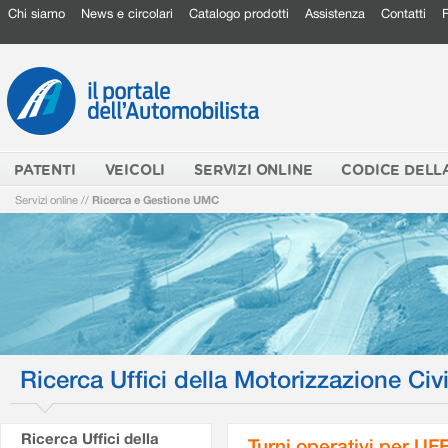
Chi siamo
News e circolari
Catalogo prodotti
Assistenza
Contatti
PATENTI
VEICOLI
SERVIZI ONLINE
CODICE DELL
Servizi online
//
Ricerca e Gestione UMC
Ricerca Uffici della Motorizzazione Civi
Ricerca Uffici della
Turni operativi per U