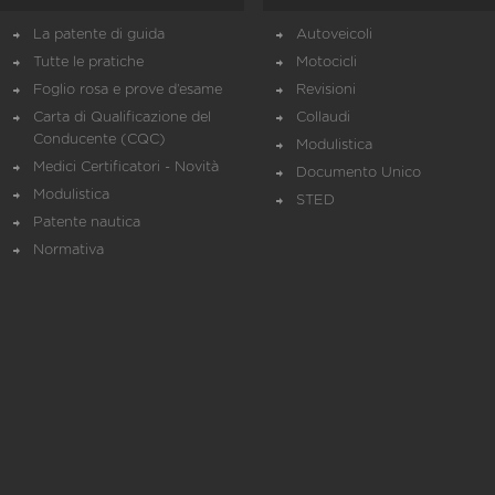
La patente di guida
Autoveicoli
Tutte le pratiche
Motocicli
Foglio rosa e prove d’esame
Revisioni
Carta di Qualificazione del
Collaudi
Conducente (CQC)
Modulistica
Medici Certificatori - Novità
Documento Unico
Modulistica
STED
Patente nautica
Normativa