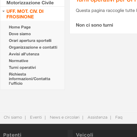
Motorizzazione Civile
Questa pagina raccoglie tutte le
UFF. MOT. CIV. DI
FROSINONE
Non ci sono turni
Home Page
Dove siamo
Orari apertura sportelli
Organizzazione e contatti
Avvisi all'utenza
Normative
Turni operativi
Richiesta
informazioni/Contatta
l'ufficio
Chi siamo
Eventi
News e circolari
Assistenza
Faq
Patenti
Veicoli