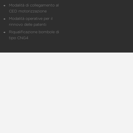
Modalità di collegamento al
CED motorizzazione
Modalità operative per il
rinnovo delle patenti
Riqualificazione bombole di
tipo CNG4