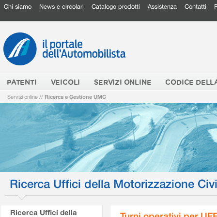
Chi siamo
News e circolari
Catalogo prodotti
Assistenza
Contatti
PATENTI
VEICOLI
SERVIZI ONLINE
CODICE DELL
Servizi online
//
Ricerca e Gestione UMC
Ricerca Uffici della Motorizzazione Civi
Ricerca Uffici della
Turni operativi per U