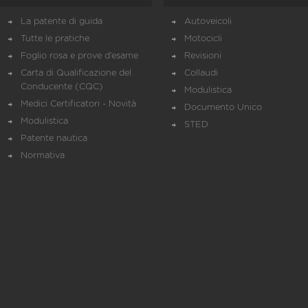
La patente di guida
Autoveicoli
Tutte le pratiche
Motocicli
Foglio rosa e prove d’esame
Revisioni
Carta di Qualificazione del
Collaudi
Conducente (CQC)
Modulistica
Medici Certificatori - Novità
Documento Unico
Modulistica
STED
Patente nautica
Normativa