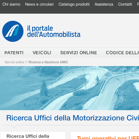
Chi siamo
News e circolari
Catalogo prodotti
Assistenza
Contatti
PATENTI
VEICOLI
SERVIZI ONLINE
CODICE DELL
Servizi online
//
Ricerca e Gestione UMC
Ricerca Uffici della Motorizzazione Civi
Ricerca Uffici della
Turni operativi per U