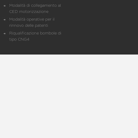
Modalità di collegamento al
CED motorizzazione
Modalità operative per il
rinnovo delle patenti
Riqualificazione bombole di
tipo CNG4