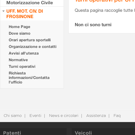
Motorizzazione Civile
Questa pagina raccoglie tutte le
UFF. MOT. CIV. DI
FROSINONE
Non ci sono turni
Home Page
Dove siamo
Orari apertura sportelli
Organizzazione e contatti
Avvisi all'utenza
Normative
Turni operativi
Richiesta
informazioni/Contatta
l'ufficio
Chi siamo
Eventi
News e circolari
Assistenza
Faq
Patenti
Veicoli