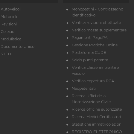
Autoveicoli
Monopattini - Contrassegno
identificativo
Motocicli
Verifica revisioni effettuate
Revisioni
Verifica massa supplementare
Collaudi
Pagamenti PagoPA
Modulistica
Gestione Pratiche Online
Documento Unico
Piattaforma CUDE
STED
Saldo punti patente
Verifica classe ambientale
veicolo
Verifica copertura RCA
Neopatentati
Ricerca Uffici della
Motorizzazione Civile
Ricerca officine autorizzate
Ricerca Medici Certificatori
Statistiche immatricolazioni
REGISTRO ELETTRONICO