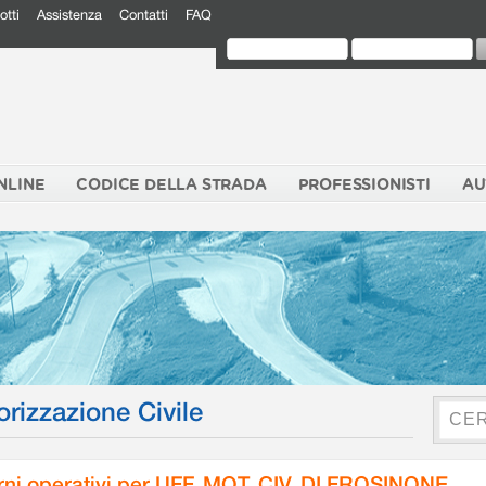
otti
Assistenza
Contatti
FAQ
NLINE
CODICE DELLA STRADA
PROFESSIONISTI
AU
orizzazione Civile
rni operativi per UFF. MOT. CIV. DI FROSINONE