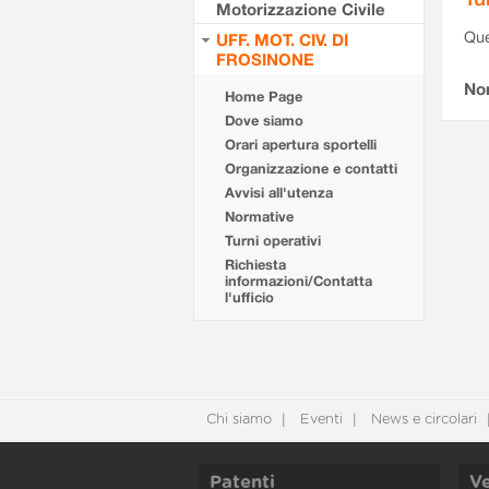
Motorizzazione Civile
Que
UFF. MOT. CIV. DI
FROSINONE
Non
Home Page
Dove siamo
Orari apertura sportelli
Organizzazione e contatti
Avvisi all'utenza
Normative
Turni operativi
Richiesta
informazioni/Contatta
l'ufficio
Chi siamo
Eventi
News e circolari
Patenti
Ve