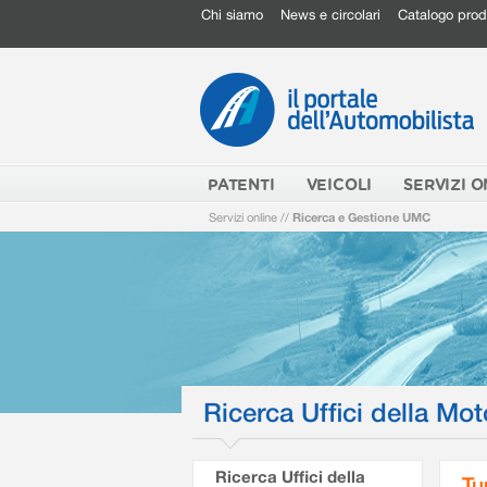
Chi siamo
News e circolari
Catalogo prod
PATENTI
VEICOLI
SERVIZI O
Servizi online
//
Ricerca e Gestione UMC
Ricerca Uffici della Mot
Ricerca Uffici della
Tu