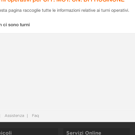
sta pagina raccoglie tutte le informazioni relative ai turni operativi.
 ci sono turni
Assistenza
Faq
icoli
Servizi Online