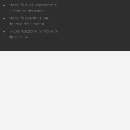
Modalità di collegamento al
CED motorizzazione
Modalità operative per il
rinnovo delle patenti
Riqualificazione bombole di
tipo CNG4