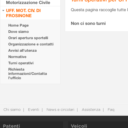
Motorizzazione Civile
Questa pagina raccoglie tutte le
UFF. MOT. CIV. DI
FROSINONE
Non ci sono turni
Home Page
Dove siamo
Orari apertura sportelli
Organizzazione e contatti
Avvisi all'utenza
Normative
Turni operativi
Richiesta
informazioni/Contatta
l'ufficio
Chi siamo
Eventi
News e circolari
Assistenza
Faq
Patenti
Veicoli