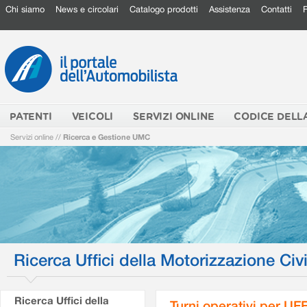
Chi siamo
News e circolari
Catalogo prodotti
Assistenza
Contatti
PATENTI
VEICOLI
SERVIZI ONLINE
CODICE DELL
Servizi online
//
Ricerca e Gestione UMC
Ricerca Uffici della Motorizzazione Civi
Ricerca Uffici della
Turni operativi per U