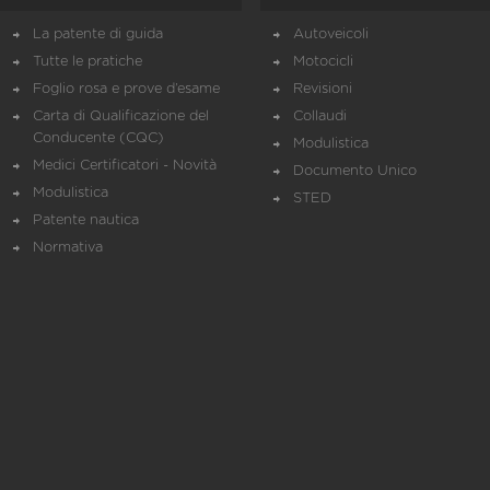
La patente di guida
Autoveicoli
Tutte le pratiche
Motocicli
Foglio rosa e prove d’esame
Revisioni
Carta di Qualificazione del
Collaudi
Conducente (CQC)
Modulistica
Medici Certificatori - Novità
Documento Unico
Modulistica
STED
Patente nautica
Normativa