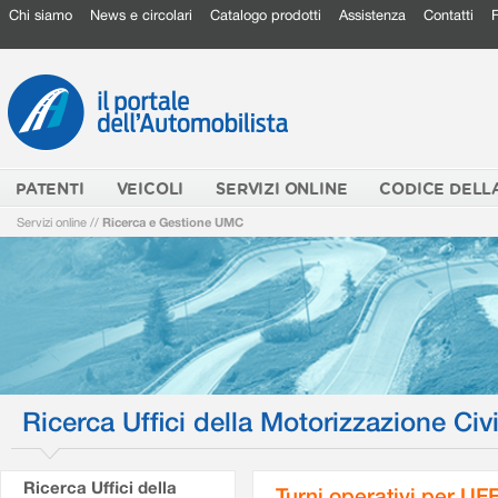
Chi siamo
News e circolari
Catalogo prodotti
Assistenza
Contatti
PATENTI
VEICOLI
SERVIZI ONLINE
CODICE DELL
Servizi online
//
Ricerca e Gestione UMC
Ricerca Uffici della Motorizzazione Civi
Ricerca Uffici della
Turni operativi per U