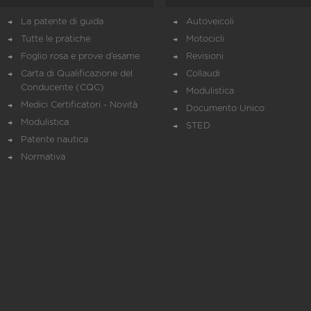
La patente di guida
Autoveicoli
Tutte le pratiche
Motocicli
Foglio rosa e prove d’esame
Revisioni
Carta di Qualificazione del
Collaudi
Conducente (CQC)
Modulistica
Medici Certificatori - Novità
Documento Unico
Modulistica
STED
Patente nautica
Normativa