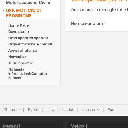
Motorizzazione Civile
Questa pagina raccoglie tutte le
UFF. MOT. CIV. DI
FROSINONE
Non ci sono turni
Home Page
Dove siamo
Orari apertura sportelli
Organizzazione e contatti
Avvisi all'utenza
Normative
Turni operativi
Richiesta
informazioni/Contatta
l'ufficio
Chi siamo
Eventi
News e circolari
Assistenza
Faq
Patenti
Veicoli