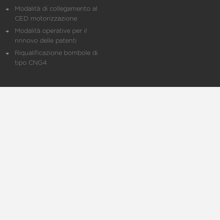
Modalità di collegamento al
CED motorizzazione
Modalità operative per il
rinnovo delle patenti
Riqualificazione bombole di
tipo CNG4