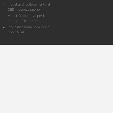
Modalità di collegamento al
CED motorizzazione
Modalità operative per il
rinnovo delle patenti
Riqualificazione bombole di
tipo CNG4