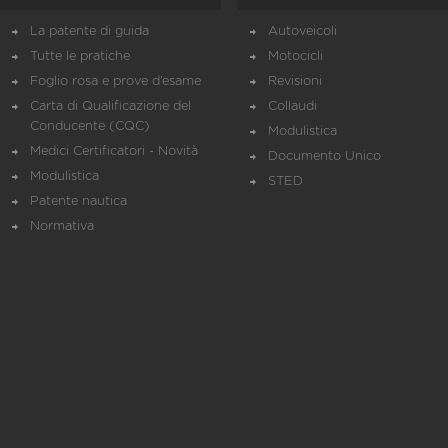
La patente di guida
Autoveicoli
Tutte le pratiche
Motocicli
Foglio rosa e prove d’esame
Revisioni
Carta di Qualificazione del
Collaudi
Conducente (CQC)
Modulistica
Medici Certificatori - Novità
Documento Unico
Modulistica
STED
Patente nautica
Normativa