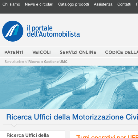
Chi siamo
News e circolari
Catalogo prodotti
Assistenza
Contatti
PATENTI
VEICOLI
SERVIZI ONLINE
CODICE DELL
Servizi online
//
Ricerca e Gestione UMC
Ricerca Uffici della Motorizzazione Civi
Ricerca Uffici della
Turni operativi per U