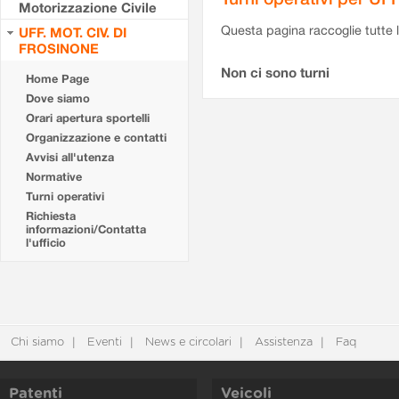
Motorizzazione Civile
Questa pagina raccoglie tutte le
UFF. MOT. CIV. DI
FROSINONE
Non ci sono turni
Home Page
Dove siamo
Orari apertura sportelli
Organizzazione e contatti
Avvisi all'utenza
Normative
Turni operativi
Richiesta
informazioni/Contatta
l'ufficio
Chi siamo
Eventi
News e circolari
Assistenza
Faq
Patenti
Veicoli