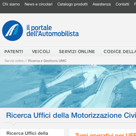
Chi siamo
News e circolari
Catalogo prodotti
Assistenza
Contatti
PATENTI
VEICOLI
SERVIZI ONLINE
CODICE DELL
Servizi online
//
Ricerca e Gestione UMC
Ricerca Uffici della Motorizzazione Civi
Ricerca Uffici della
Turni operativi per U