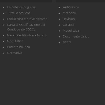
La patente di guida
Autoveicoli
Tutte le pratiche
Motocicli
Foglio rosa e prove d’esame
Revisioni
Carta di Qualificazione del
Collaudi
Conducente (CQC)
Modulistica
Medici Certificatori - Novità
Documento Unico
Modulistica
STED
Patente nautica
Normativa