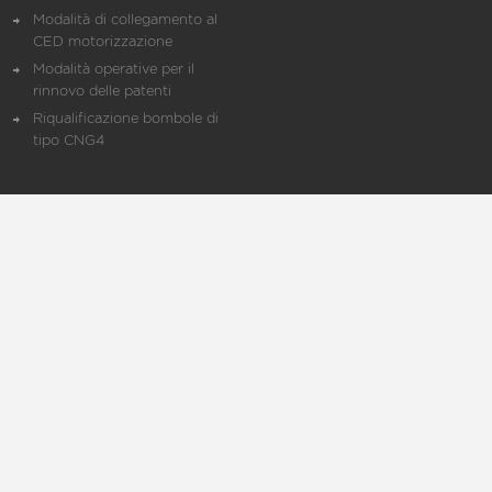
Modalità di collegamento al
CED motorizzazione
Modalità operative per il
rinnovo delle patenti
Riqualificazione bombole di
tipo CNG4