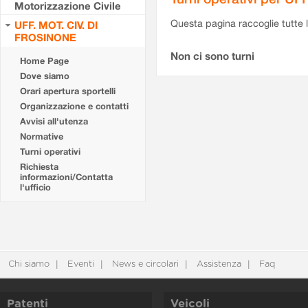
Motorizzazione Civile
Questa pagina raccoglie tutte le
UFF. MOT. CIV. DI
FROSINONE
Non ci sono turni
Home Page
Dove siamo
Orari apertura sportelli
Organizzazione e contatti
Avvisi all'utenza
Normative
Turni operativi
Richiesta
informazioni/Contatta
l'ufficio
Chi siamo
Eventi
News e circolari
Assistenza
Faq
Patenti
Veicoli