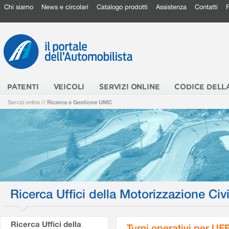
Chi siamo
News e circolari
Catalogo prodotti
Assistenza
Contatti
PATENTI
VEICOLI
SERVIZI ONLINE
CODICE DELL
Servizi online
//
Ricerca e Gestione UMC
Ricerca Uffici della Motorizzazione Civi
Ricerca Uffici della
Turni operativi per U