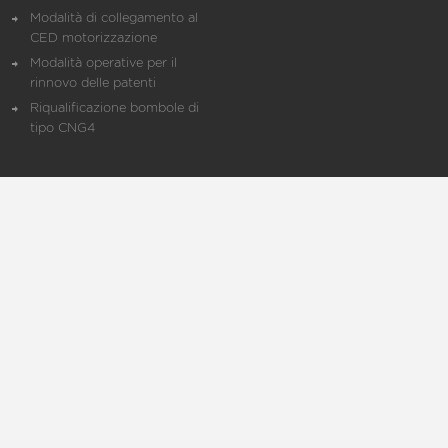
Modalità di collegamento al
CED motorizzazione
Modalità operative per il
rinnovo delle patenti
Riqualificazione bombole di
tipo CNG4