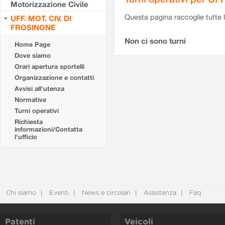
Motorizzazione Civile
Questa pagina raccoglie tutte le
UFF. MOT. CIV. DI
FROSINONE
Non ci sono turni
Home Page
Dove siamo
Orari apertura sportelli
Organizzazione e contatti
Avvisi all'utenza
Normative
Turni operativi
Richiesta
informazioni/Contatta
l'ufficio
Chi siamo
Eventi
News e circolari
Assistenza
Faq
Patenti
Veicoli