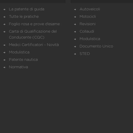
La patente di guida
Autoveicoli
Tutte le pratiche
Motocicli
Foglio rosa e prove d’esame
Revisioni
Carta di Qualificazione del
Collaudi
Conducente (CQC)
Modulistica
Medici Certificatori - Novità
Documento Unico
Modulistica
STED
Patente nautica
Normativa