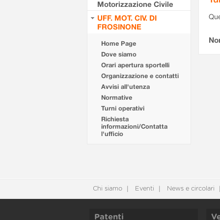
Motorizzazione Civile
Que
UFF. MOT. CIV. DI
FROSINONE
Non
Home Page
Dove siamo
Orari apertura sportelli
Organizzazione e contatti
Avvisi all'utenza
Normative
Turni operativi
Richiesta
informazioni/Contatta
l'ufficio
Chi siamo
Eventi
News e circolari
Patenti
Ve