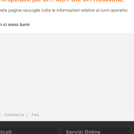
sta pagina raccoglie tutte le informazioni relative ai turni operativi.
 ci sono turni
Assistenza
Faq
icoli
Servizi Online