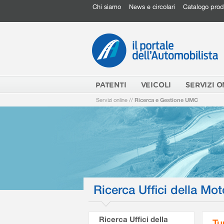
Chi siamo
News e circolari
Catalogo prod
PATENTI
VEICOLI
SERVIZI O
Servizi online
//
Ricerca e Gestione UMC
Ricerca Uffici della Mot
Ricerca Uffici della
Tu