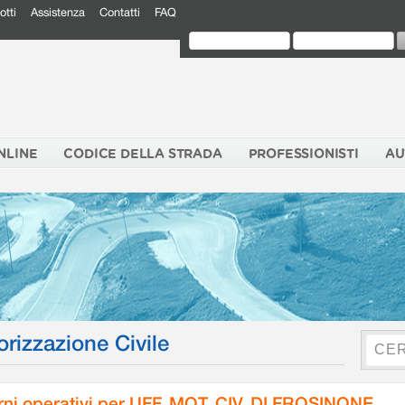
otti
Assistenza
Contatti
FAQ
NLINE
CODICE DELLA STRADA
PROFESSIONISTI
AU
orizzazione Civile
rni operativi per UFF. MOT. CIV. DI FROSINONE