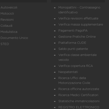
Autoveicoli
Monopattini - Contrassegno
identificativo
Motocicli
Verifica revisioni effettuate
Revisioni
Verifica massa supplementare
Collaudi
Pagamenti PagoPA
Modulistica
Gestione Pratiche Online
Documento Unico
Piattaforma CUDE
STED
Saldo punti patente
Verifica classe ambientale
veicolo
Verifica copertura RCA
Neopatentati
Ricerca Uffici della
Motorizzazione Civile
Ricerca officine autorizzate
Ricerca Medici Certificatori
Statistiche immatricolazioni
REGISTRO ELETTRONICO