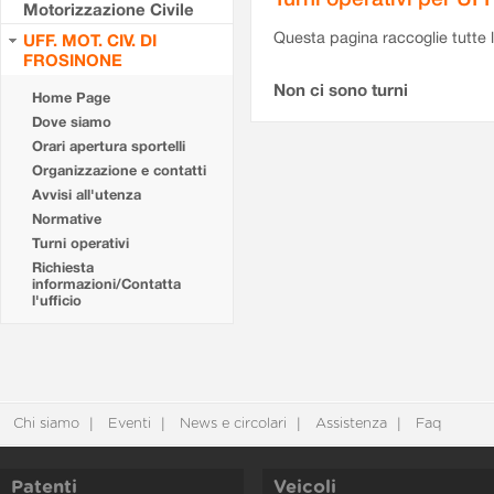
Motorizzazione Civile
Questa pagina raccoglie tutte le
UFF. MOT. CIV. DI
FROSINONE
Non ci sono turni
Home Page
Dove siamo
Orari apertura sportelli
Organizzazione e contatti
Avvisi all'utenza
Normative
Turni operativi
Richiesta
informazioni/Contatta
l'ufficio
Chi siamo
Eventi
News e circolari
Assistenza
Faq
Patenti
Veicoli