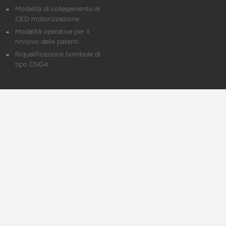
Modalità di collegamento al
CED motorizzazione
Modalità operative per il
rinnovo delle patenti
Riqualificazione bombole di
tipo CNG4