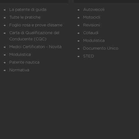
La patente di guida
Autoveicoli
Tutte le pratiche
Motocicli
Foglio rosa e prove d’esame
Revisioni
Carta di Qualificazione del
Collaudi
Conducente (CQC)
Modulistica
Medici Certificatori - Novità
Documento Unico
Modulistica
STED
Patente nautica
Normativa