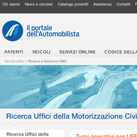
Chi siamo
News e circolari
Catalogo prodotti
Assistenza
Contatti
PATENTI
VEICOLI
SERVIZI ONLINE
CODICE DELL
Servizi online
//
Ricerca e Gestione UMC
Ricerca Uffici della Motorizzazione Civi
Ricerca Uffici della
Turni operativi per U