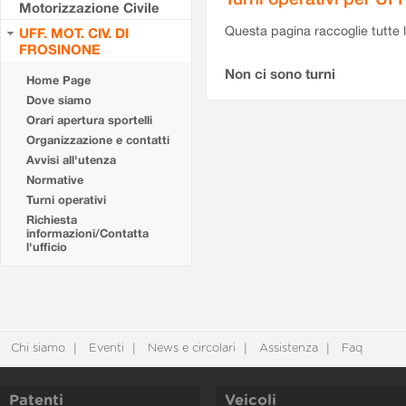
Motorizzazione Civile
Questa pagina raccoglie tutte le
UFF. MOT. CIV. DI
FROSINONE
Non ci sono turni
Home Page
Dove siamo
Orari apertura sportelli
Organizzazione e contatti
Avvisi all'utenza
Normative
Turni operativi
Richiesta
informazioni/Contatta
l'ufficio
Chi siamo
Eventi
News e circolari
Assistenza
Faq
Patenti
Veicoli