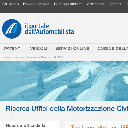
Chi siamo
News e circolari
Catalogo prodotti
Assistenza
Contatti
PATENTI
VEICOLI
SERVIZI ONLINE
CODICE DELL
Servizi online
//
Ricerca e Gestione UMC
Ricerca Uffici della Motorizzazione Civi
Ricerca Uffici della
Turni operativi per U