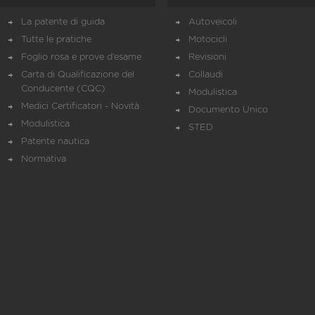
La patente di guida
Autoveicoli
Tutte le pratiche
Motocicli
Foglio rosa e prove d’esame
Revisioni
Carta di Qualificazione del
Collaudi
Conducente (CQC)
Modulistica
Medici Certificatori - Novità
Documento Unico
Modulistica
STED
Patente nautica
Normativa