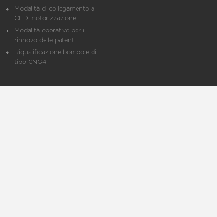
Modalità di collegamento al
CED motorizzazione
Modalità operative per il
rinnovo delle patenti
Riqualificazione bombole di
tipo CNG4