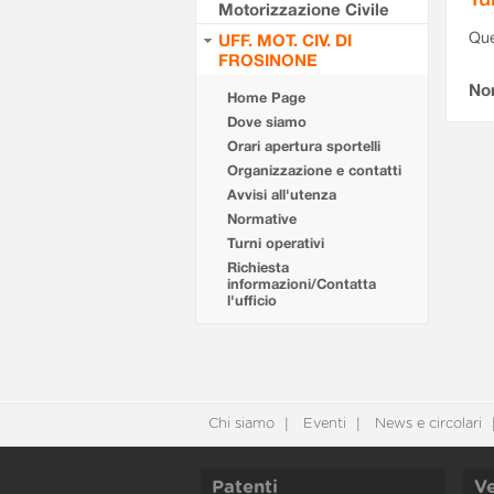
Motorizzazione Civile
Que
UFF. MOT. CIV. DI
FROSINONE
Non
Home Page
Dove siamo
Orari apertura sportelli
Organizzazione e contatti
Avvisi all'utenza
Normative
Turni operativi
Richiesta
informazioni/Contatta
l'ufficio
Chi siamo
Eventi
News e circolari
Patenti
Ve