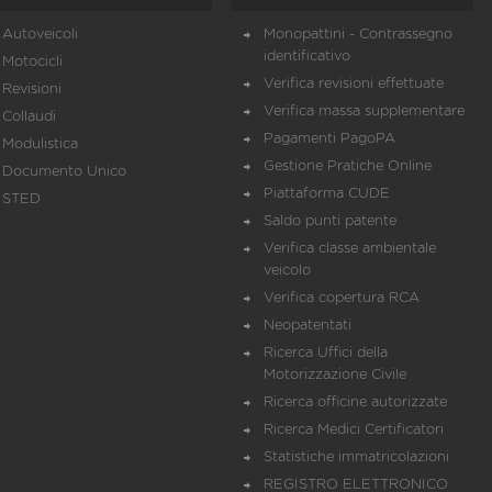
Autoveicoli
Monopattini - Contrassegno
identificativo
Motocicli
Verifica revisioni effettuate
Revisioni
Verifica massa supplementare
Collaudi
Pagamenti PagoPA
Modulistica
Gestione Pratiche Online
Documento Unico
Piattaforma CUDE
STED
Saldo punti patente
Verifica classe ambientale
veicolo
Verifica copertura RCA
Neopatentati
Ricerca Uffici della
Motorizzazione Civile
Ricerca officine autorizzate
Ricerca Medici Certificatori
Statistiche immatricolazioni
REGISTRO ELETTRONICO