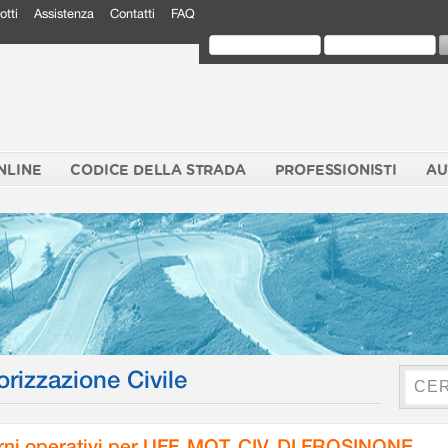
otti
Assistenza
Contatti
FAQ
NLINE
CODICE DELLA STRADA
PROFESSIONISTI
AU
orizzazione Civile
rni operativi per UFF. MOT. CIV. DI FROSINONE