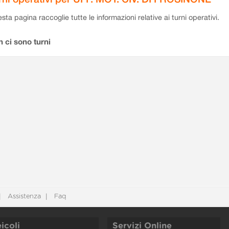
sta pagina raccoglie tutte le informazioni relative ai turni operativi.
 ci sono turni
Assistenza
Faq
icoli
Servizi Online