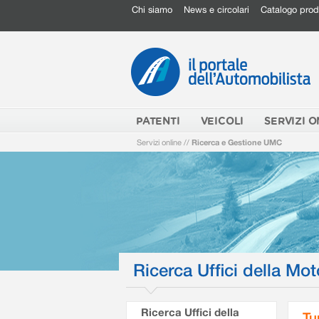
Chi siamo
News e circolari
Catalogo prod
PATENTI
VEICOLI
SERVIZI O
Servizi online
//
Ricerca e Gestione UMC
Ricerca Uffici della Mot
Ricerca Uffici della
Tu