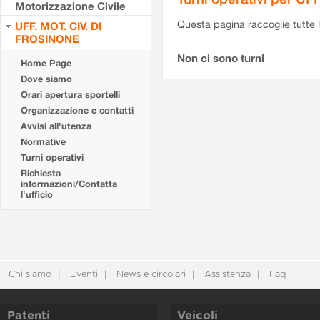
Motorizzazione Civile
Questa pagina raccoglie tutte le
UFF. MOT. CIV. DI
FROSINONE
Non ci sono turni
Home Page
Dove siamo
Orari apertura sportelli
Organizzazione e contatti
Avvisi all'utenza
Normative
Turni operativi
Richiesta
informazioni/Contatta
l'ufficio
Chi siamo
Eventi
News e circolari
Assistenza
Faq
Patenti
Veicoli