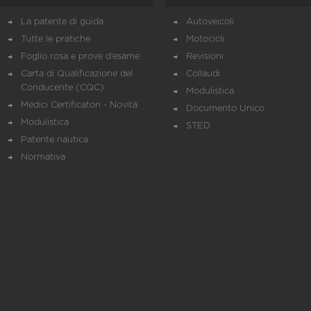
La patente di guida
Autoveicoli
Tutte le pratiche
Motocicli
Foglio rosa e prove d’esame
Revisioni
Carta di Qualificazione del
Collaudi
Conducente (CQC)
Modulistica
Medici Certificatori - Novità
Documento Unico
Modulistica
STED
Patente nautica
Normativa