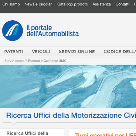
Chi siamo
News e circolari
Catalogo prodotti
Assistenza
Contatti
PATENTI
VEICOLI
SERVIZI ONLINE
CODICE DELL
Servizi online
//
Ricerca e Gestione UMC
Ricerca Uffici della Motorizzazione Civi
Ricerca Uffici della
Turni operativi per U