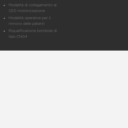
Modalità di collegamento al
CED motorizzazione
Modalità operative per il
rinnovo delle patenti
Riqualificazione bombole di
tipo CNG4