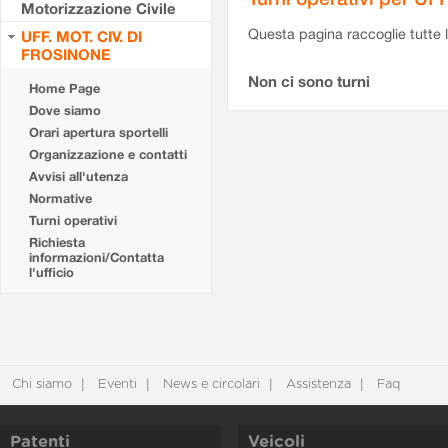
Motorizzazione Civile
Questa pagina raccoglie tutte le
UFF. MOT. CIV. DI
FROSINONE
Non ci sono turni
Home Page
Dove siamo
Orari apertura sportelli
Organizzazione e contatti
Avvisi all'utenza
Normative
Turni operativi
Richiesta
informazioni/Contatta
l'ufficio
Chi siamo
Eventi
News e circolari
Assistenza
Faq
Patenti
Veicoli