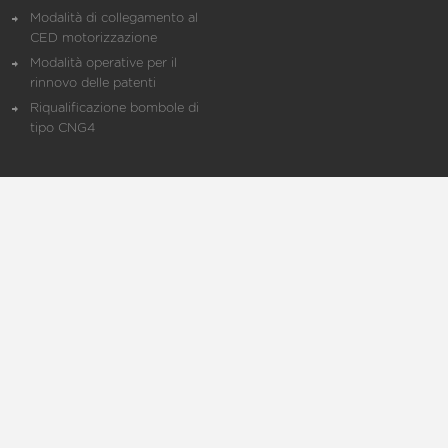
Modalità di collegamento al
CED motorizzazione
Modalità operative per il
rinnovo delle patenti
Riqualificazione bombole di
tipo CNG4