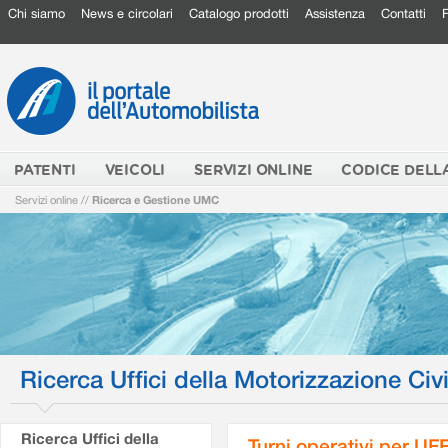
Chi siamo
News e circolari
Catalogo prodotti
Assistenza
Contatti
PATENTI
VEICOLI
SERVIZI ONLINE
CODICE DELL
Servizi online
//
Ricerca e Gestione UMC
Ricerca Uffici della Motorizzazione Civi
Ricerca Uffici della
Turni operativi per U