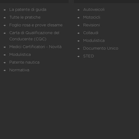
La patente di guida
Autoveicoli
Tutte le pratiche
Motocicli
Foglio rosa e prove d’esame
Revisioni
Carta di Qualificazione del
Collaudi
Conducente (CQC)
Modulistica
Medici Certificatori - Novità
Documento Unico
Modulistica
STED
Patente nautica
Normativa