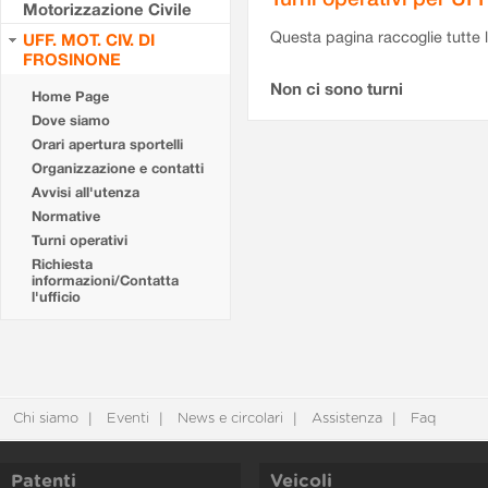
Motorizzazione Civile
Questa pagina raccoglie tutte le
UFF. MOT. CIV. DI
FROSINONE
Non ci sono turni
Home Page
Dove siamo
Orari apertura sportelli
Organizzazione e contatti
Avvisi all'utenza
Normative
Turni operativi
Richiesta
informazioni/Contatta
l'ufficio
Chi siamo
Eventi
News e circolari
Assistenza
Faq
Patenti
Veicoli