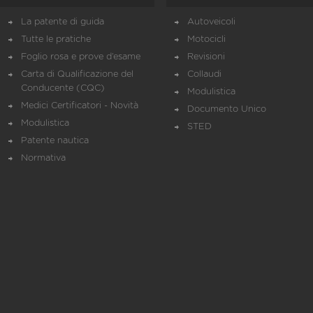
La patente di guida
Autoveicoli
Tutte le pratiche
Motocicli
Foglio rosa e prove d’esame
Revisioni
Carta di Qualificazione del
Collaudi
Conducente (CQC)
Modulistica
Medici Certificatori - Novità
Documento Unico
Modulistica
STED
Patente nautica
Normativa