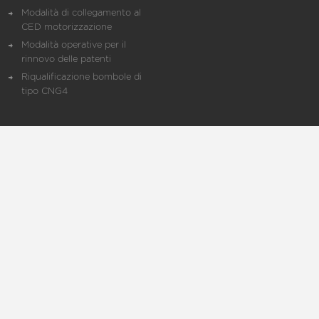
Modalità di collegamento al
CED motorizzazione
Modalità operative per il
rinnovo delle patenti
Riqualificazione bombole di
tipo CNG4