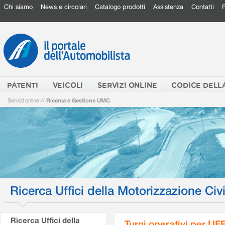
Chi siamo
News e circolari
Catalogo prodotti
Assistenza
Contatti
PATENTI
VEICOLI
SERVIZI ONLINE
CODICE DELL
Servizi online
//
Ricerca e Gestione UMC
Ricerca Uffici della Motorizzazione Civi
Ricerca Uffici della
Turni operativi per U