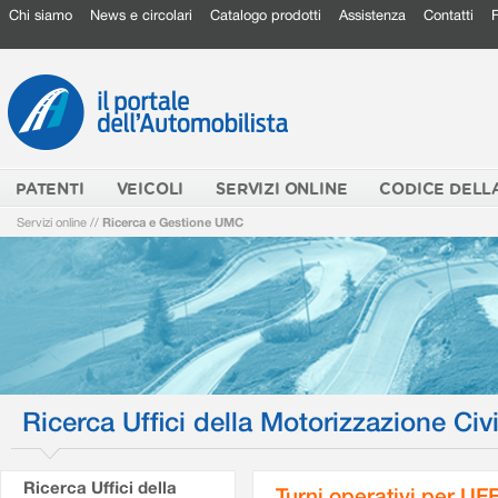
Chi siamo
News e circolari
Catalogo prodotti
Assistenza
Contatti
PATENTI
VEICOLI
SERVIZI ONLINE
CODICE DELL
Servizi online
//
Ricerca e Gestione UMC
Ricerca Uffici della Motorizzazione Civi
Ricerca Uffici della
Turni operativi per U