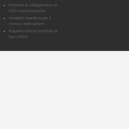
Modalità di collegamento al
CED motorizzazione
Modalità operative per il
rinnovo delle patenti
Riqualificazione bombole di
tipo CNG4