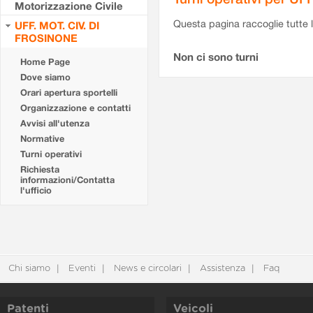
Motorizzazione Civile
Questa pagina raccoglie tutte le
UFF. MOT. CIV. DI
FROSINONE
Non ci sono turni
Home Page
Dove siamo
Orari apertura sportelli
Organizzazione e contatti
Avvisi all'utenza
Normative
Turni operativi
Richiesta
informazioni/Contatta
l'ufficio
Chi siamo
Eventi
News e circolari
Assistenza
Faq
Patenti
Veicoli