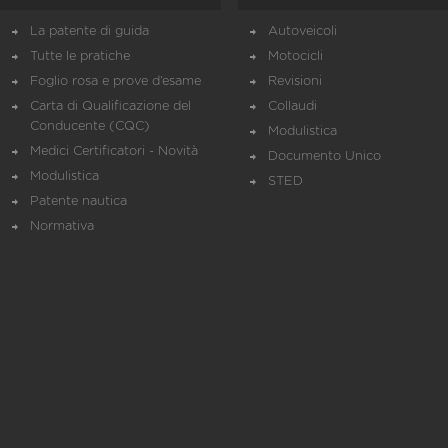
La patente di guida
Autoveicoli
Tutte le pratiche
Motocicli
Foglio rosa e prove d’esame
Revisioni
Carta di Qualificazione del
Collaudi
Conducente (CQC)
Modulistica
Medici Certificatori - Novità
Documento Unico
Modulistica
STED
Patente nautica
Normativa