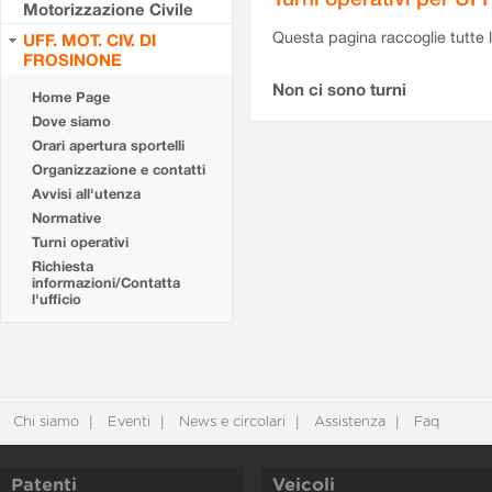
Motorizzazione Civile
Questa pagina raccoglie tutte le
UFF. MOT. CIV. DI
FROSINONE
Non ci sono turni
Home Page
Dove siamo
Orari apertura sportelli
Organizzazione e contatti
Avvisi all'utenza
Normative
Turni operativi
Richiesta
informazioni/Contatta
l'ufficio
Chi siamo
Eventi
News e circolari
Assistenza
Faq
Patenti
Veicoli