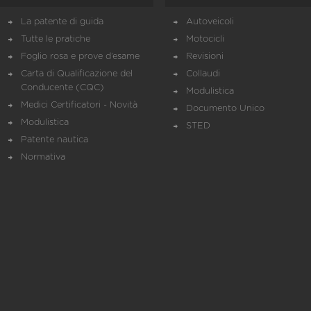
La patente di guida
Autoveicoli
Tutte le pratiche
Motocicli
Foglio rosa e prove d’esame
Revisioni
Carta di Qualificazione del
Collaudi
Conducente (CQC)
Modulistica
Medici Certificatori - Novità
Documento Unico
Modulistica
STED
Patente nautica
Normativa