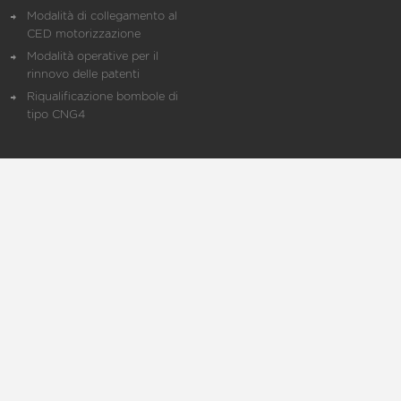
Modalità di collegamento al
CED motorizzazione
Modalità operative per il
rinnovo delle patenti
Riqualificazione bombole di
tipo CNG4