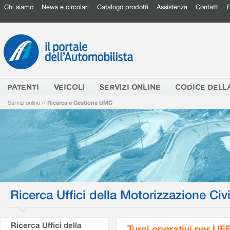
Chi siamo
News e circolari
Catalogo prodotti
Assistenza
Contatti
PATENTI
VEICOLI
SERVIZI ONLINE
CODICE DELL
Servizi online
//
Ricerca e Gestione UMC
Ricerca Uffici della Motorizzazione Civi
Ricerca Uffici della
Turni operativi per U