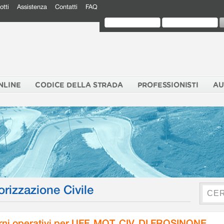
otti
Assistenza
Contatti
FAQ
NLINE
CODICE DELLA STRADA
PROFESSIONISTI
AU
orizzazione Civile
rni operativi per UFF. MOT. CIV. DI FROSINONE