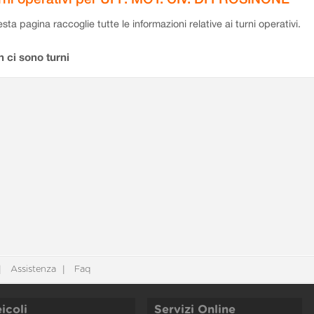
sta pagina raccoglie tutte le informazioni relative ai turni operativi.
 ci sono turni
Assistenza
Faq
icoli
Servizi Online