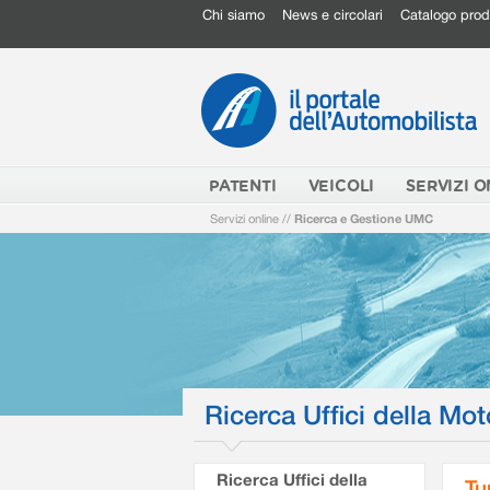
Chi siamo
News e circolari
Catalogo prod
PATENTI
VEICOLI
SERVIZI O
Servizi online
//
Ricerca e Gestione UMC
Ricerca Uffici della Mot
Ricerca Uffici della
Tu