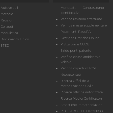
Autoveicoli
Monopattini - Contrassegno
identificativo
Motocicli
Verifica revisioni effettuate
Revisioni
Verifica massa supplementare
Collaudi
Pagamenti PagoPA
Modulistica
Gestione Pratiche Online
Documento Unico
Piattaforma CUDE
STED
Saldo punti patente
Verifica classe ambientale
veicolo
Verifica copertura RCA
Neopatentati
Ricerca Uffici della
Motorizzazione Civile
Ricerca officine autorizzate
Ricerca Medici Certificatori
Statistiche immatricolazioni
REGISTRO ELETTRONICO