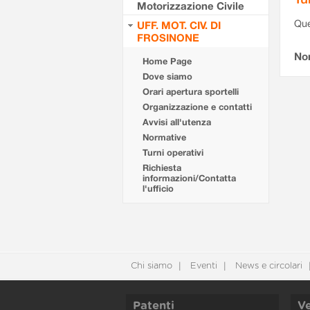
Motorizzazione Civile
Que
UFF. MOT. CIV. DI
FROSINONE
Non
Home Page
Dove siamo
Orari apertura sportelli
Organizzazione e contatti
Avvisi all'utenza
Normative
Turni operativi
Richiesta
informazioni/Contatta
l'ufficio
Chi siamo
Eventi
News e circolari
Patenti
Ve