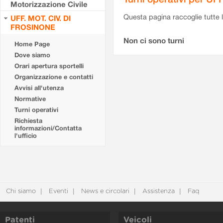
Motorizzazione Civile
Questa pagina raccoglie tutte le
UFF. MOT. CIV. DI
FROSINONE
Non ci sono turni
Home Page
Dove siamo
Orari apertura sportelli
Organizzazione e contatti
Avvisi all'utenza
Normative
Turni operativi
Richiesta
informazioni/Contatta
l'ufficio
Chi siamo
Eventi
News e circolari
Assistenza
Faq
Patenti
Veicoli