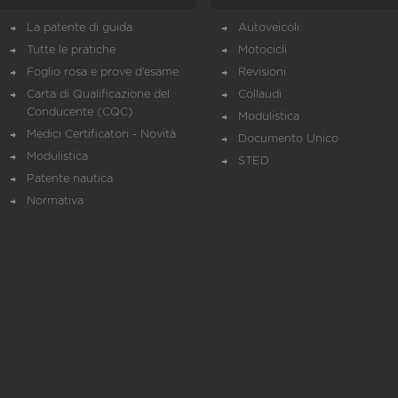
La patente di guida
Autoveicoli
Tutte le pratiche
Motocicli
Foglio rosa e prove d’esame
Revisioni
Carta di Qualificazione del
Collaudi
Conducente (CQC)
Modulistica
Medici Certificatori - Novità
Documento Unico
Modulistica
STED
Patente nautica
Normativa