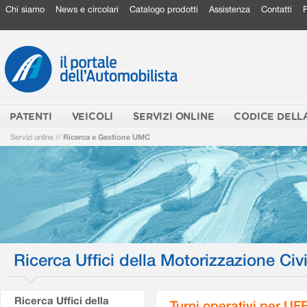
Chi siamo
News e circolari
Catalogo prodotti
Assistenza
Contatti
PATENTI
VEICOLI
SERVIZI ONLINE
CODICE DELL
Servizi online
//
Ricerca e Gestione UMC
Ricerca Uffici della Motorizzazione Civi
Ricerca Uffici della
Turni operativi per U