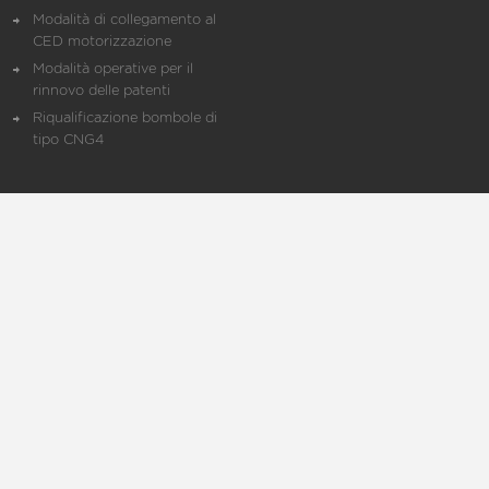
Modalità di collegamento al
CED motorizzazione
Modalità operative per il
rinnovo delle patenti
Riqualificazione bombole di
tipo CNG4