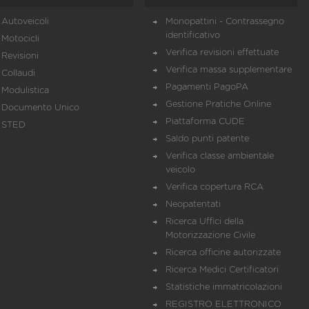
Autoveicoli
Monopattini - Contrassegno
identificativo
Motocicli
Verifica revisioni effettuate
Revisioni
Verifica massa supplementare
Collaudi
Pagamenti PagoPA
Modulistica
Gestione Pratiche Online
Documento Unico
Piattaforma CUDE
STED
Saldo punti patente
Verifica classe ambientale
veicolo
Verifica copertura RCA
Neopatentati
Ricerca Uffici della
Motorizzazione Civile
Ricerca officine autorizzate
Ricerca Medici Certificatori
Statistiche immatricolazioni
REGISTRO ELETTRONICO