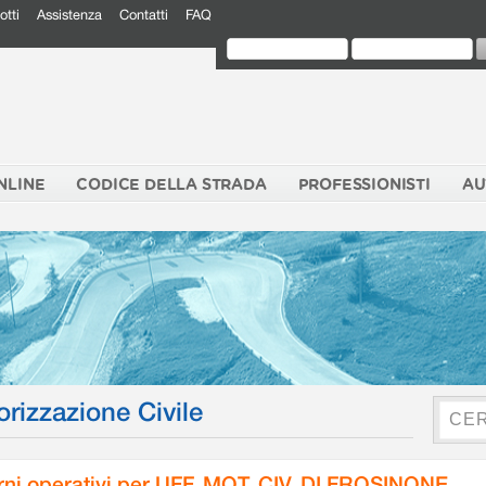
otti
Assistenza
Contatti
FAQ
NLINE
CODICE DELLA STRADA
PROFESSIONISTI
AU
orizzazione Civile
rni operativi per UFF. MOT. CIV. DI FROSINONE