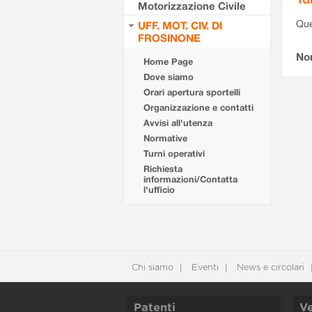
Motorizzazione Civile
Que
UFF. MOT. CIV. DI
FROSINONE
Non
Home Page
Dove siamo
Orari apertura sportelli
Organizzazione e contatti
Avvisi all'utenza
Normative
Turni operativi
Richiesta
informazioni/Contatta
l'ufficio
Chi siamo
Eventi
News e circolari
Patenti
Ve