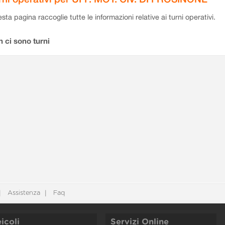
sta pagina raccoglie tutte le informazioni relative ai turni operativi.
 ci sono turni
Assistenza
Faq
icoli
Servizi Online