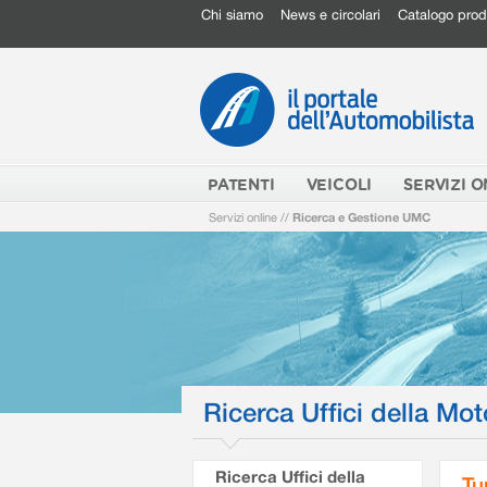
Chi siamo
News e circolari
Catalogo prod
PATENTI
VEICOLI
SERVIZI O
Servizi online
//
Ricerca e Gestione UMC
Ricerca Uffici della Mot
Ricerca Uffici della
Tu