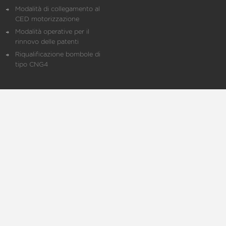
Modalità di collegamento al
CED motorizzazione
Modalità operative per il
rinnovo delle patenti
Riqualificazione bombole di
tipo CNG4