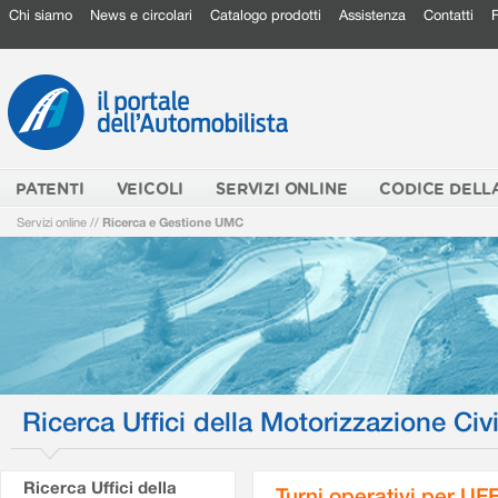
Chi siamo
News e circolari
Catalogo prodotti
Assistenza
Contatti
PATENTI
VEICOLI
SERVIZI ONLINE
CODICE DELL
Servizi online
//
Ricerca e Gestione UMC
Ricerca Uffici della Motorizzazione Civi
Ricerca Uffici della
Turni operativi per U