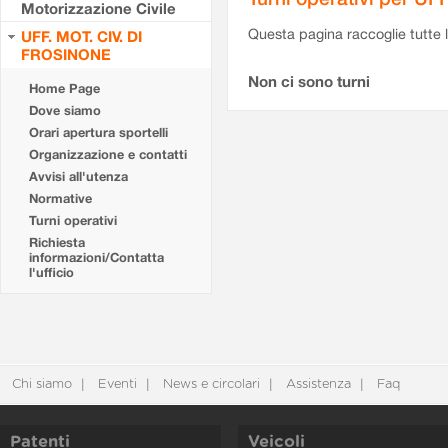
Motorizzazione Civile
Questa pagina raccoglie tutte le
UFF. MOT. CIV. DI
FROSINONE
Non ci sono turni
Home Page
Dove siamo
Orari apertura sportelli
Organizzazione e contatti
Avvisi all'utenza
Normative
Turni operativi
Richiesta
informazioni/Contatta
l'ufficio
Chi siamo
Eventi
News e circolari
Assistenza
Faq
Patenti
Veicoli