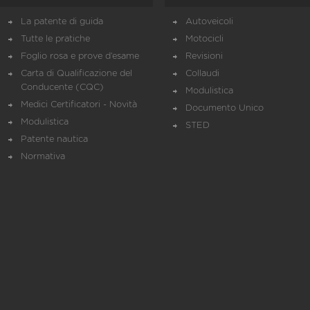
La patente di guida
Autoveicoli
Tutte le pratiche
Motocicli
Foglio rosa e prove d’esame
Revisioni
Carta di Qualificazione del
Collaudi
Conducente (CQC)
Modulistica
Medici Certificatori - Novità
Documento Unico
Modulistica
STED
Patente nautica
Normativa