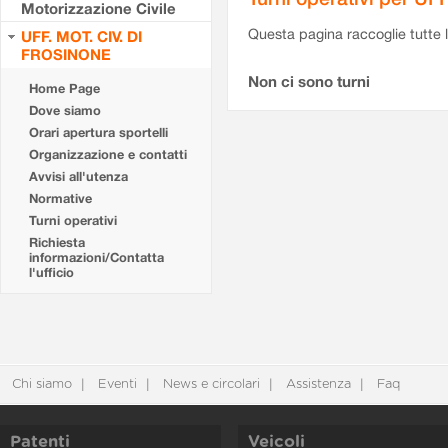
Motorizzazione Civile
Questa pagina raccoglie tutte le
UFF. MOT. CIV. DI
FROSINONE
Non ci sono turni
Home Page
Dove siamo
Orari apertura sportelli
Organizzazione e contatti
Avvisi all'utenza
Normative
Turni operativi
Richiesta
informazioni/Contatta
l'ufficio
Chi siamo
Eventi
News e circolari
Assistenza
Faq
Patenti
Veicoli