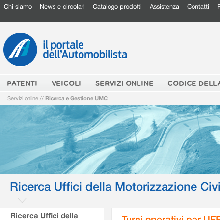
Chi siamo
News e circolari
Catalogo prodotti
Assistenza
Contatti
PATENTI
VEICOLI
SERVIZI ONLINE
CODICE DELL
Servizi online
//
Ricerca e Gestione UMC
Ricerca Uffici della Motorizzazione Civi
Ricerca Uffici della
Turni operativi per U