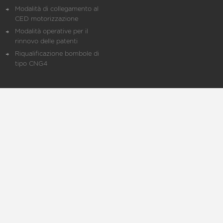
Modalità di collegamento al
CED motorizzazione
Modalità operative per il
rinnovo delle patenti
Riqualificazione bombole di
tipo CNG4