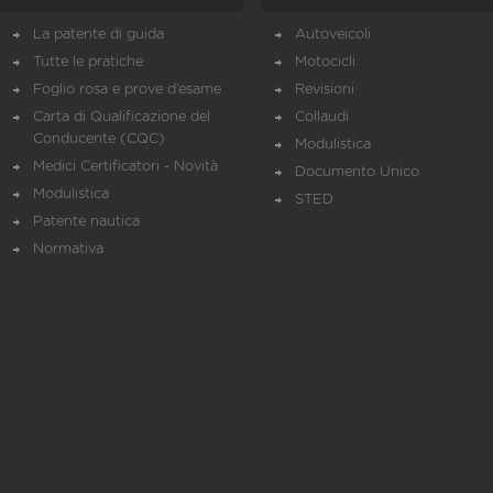
La patente di guida
Autoveicoli
Tutte le pratiche
Motocicli
Foglio rosa e prove d’esame
Revisioni
Carta di Qualificazione del
Collaudi
Conducente (CQC)
Modulistica
Medici Certificatori - Novità
Documento Unico
Modulistica
STED
Patente nautica
Normativa