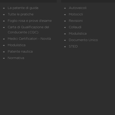
La patente di guida
Autoveicoli
Tutte le pratiche
Motocicli
Foglio rosa e prove d’esame
Revisioni
Carta di Qualificazione del
Collaudi
Conducente (CQC)
Modulistica
Medici Certificatori - Novità
Documento Unico
Modulistica
STED
Patente nautica
Normativa