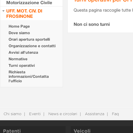
Motorizzazione Civile
Questa pagina raccoglie tutte le
UFF. MOT. CIV. DI
FROSINONE
Non ci sono turni
Home Page
Dove siamo
Orari apertura sportelli
Organizzazione e contatti
Avvisi all'utenza
Normative
Turni operativi
Richiesta
informazioni/Contatta
l'ufficio
Chi siamo
Eventi
News e circolari
Assistenza
Faq
Patenti
Veicoli