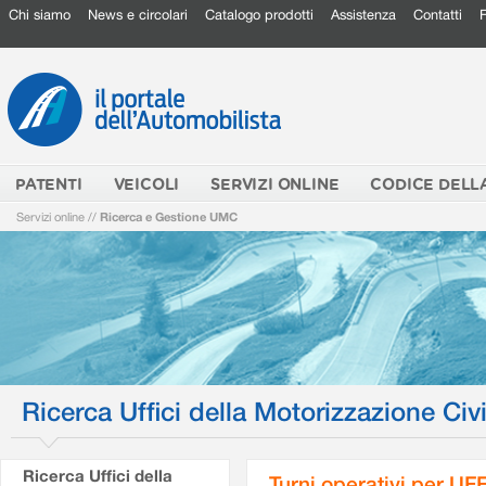
Chi siamo
News e circolari
Catalogo prodotti
Assistenza
Contatti
PATENTI
VEICOLI
SERVIZI ONLINE
CODICE DELL
Servizi online
//
Ricerca e Gestione UMC
Ricerca Uffici della Motorizzazione Civi
Ricerca Uffici della
Turni operativi per U