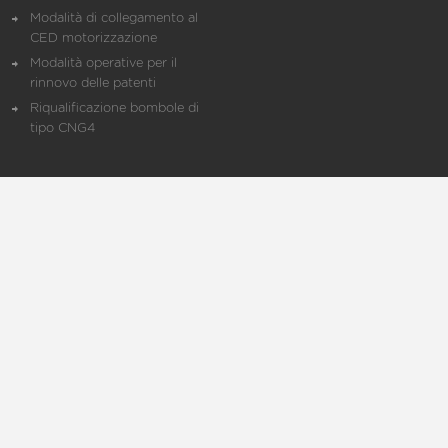
Modalità di collegamento al
CED motorizzazione
Modalità operative per il
rinnovo delle patenti
Riqualificazione bombole di
tipo CNG4