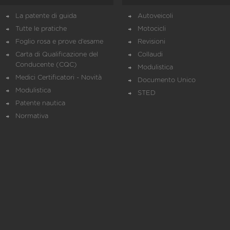
La patente di guida
Autoveicoli
Tutte le pratiche
Motocicli
Foglio rosa e prove d’esame
Revisioni
Carta di Qualificazione del
Collaudi
Conducente (CQC)
Modulistica
Medici Certificatori - Novità
Documento Unico
Modulistica
STED
Patente nautica
Normativa