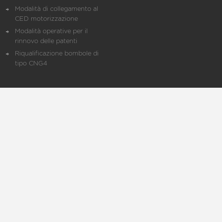
Modalità di collegamento al
CED motorizzazione
Modalità operative per il
rinnovo delle patenti
Riqualificazione bombole di
tipo CNG4