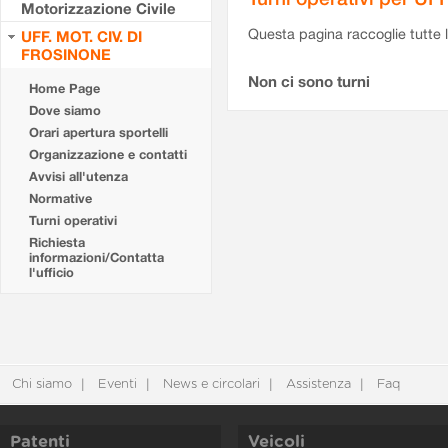
Motorizzazione Civile
Questa pagina raccoglie tutte le
UFF. MOT. CIV. DI
FROSINONE
Non ci sono turni
Home Page
Dove siamo
Orari apertura sportelli
Organizzazione e contatti
Avvisi all'utenza
Normative
Turni operativi
Richiesta
informazioni/Contatta
l'ufficio
Chi siamo
Eventi
News e circolari
Assistenza
Faq
Patenti
Veicoli