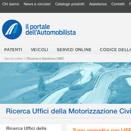
Chi siamo
News e circolari
Catalogo prodotti
Assistenza
Contatti
PATENTI
VEICOLI
SERVIZI ONLINE
CODICE DELL
Servizi online
//
Ricerca e Gestione UMC
Ricerca Uffici della Motorizzazione Civi
Ricerca Uffici della
Turni operativi per U