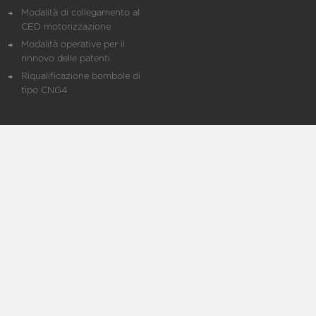
Modalità di collegamento al
CED motorizzazione
Modalità operative per il
rinnovo delle patenti
Riqualificazione bombole di
tipo CNG4