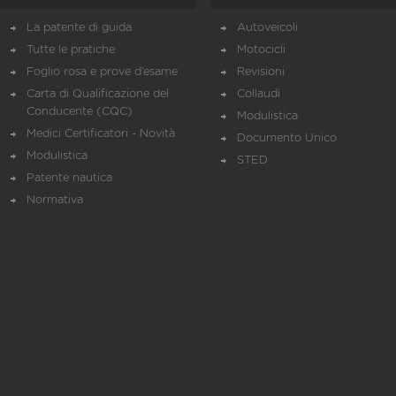
La patente di guida
Autoveicoli
Tutte le pratiche
Motocicli
Foglio rosa e prove d’esame
Revisioni
Carta di Qualificazione del
Collaudi
Conducente (CQC)
Modulistica
Medici Certificatori - Novità
Documento Unico
Modulistica
STED
Patente nautica
Normativa