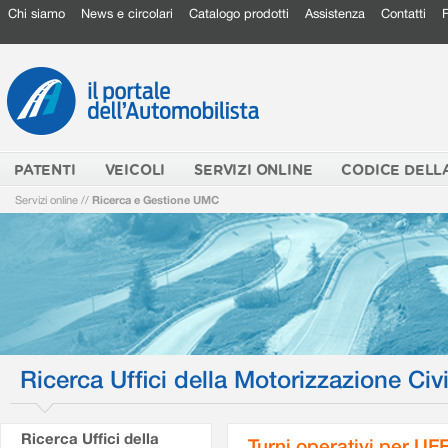
Chi siamo
News e circolari
Catalogo prodotti
Assistenza
Contatti
PATENTI
VEICOLI
SERVIZI ONLINE
CODICE DELL
Servizi online
//
Ricerca e Gestione UMC
Ricerca Uffici della Motorizzazione Civi
Ricerca Uffici della
Turni operativi per U