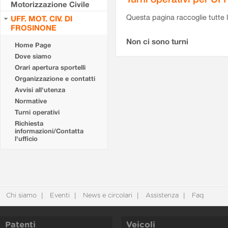
Motorizzazione Civile
Questa pagina raccoglie tutte le
UFF. MOT. CIV. DI
FROSINONE
Non ci sono turni
Home Page
Dove siamo
Orari apertura sportelli
Organizzazione e contatti
Avvisi all'utenza
Normative
Turni operativi
Richiesta
informazioni/Contatta
l'ufficio
Chi siamo
Eventi
News e circolari
Assistenza
Faq
Patenti
Veicoli