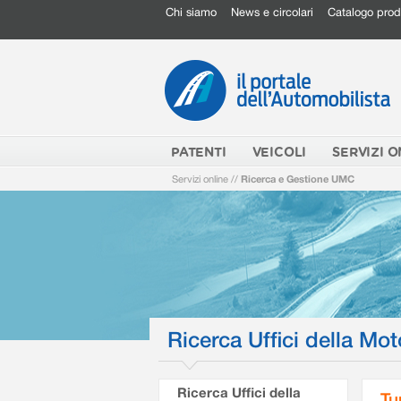
Chi siamo
News e circolari
Catalogo prod
PATENTI
VEICOLI
SERVIZI O
Servizi online
//
Ricerca e Gestione UMC
Ricerca Uffici della Mot
Ricerca Uffici della
Tu