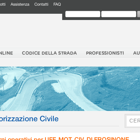
otti
Assistenza
Contatti
FAQ
NLINE
CODICE DELLA STRADA
PROFESSIONISTI
AU
orizzazione Civile
rni operativi per UFF. MOT. CIV. DI FROSINONE