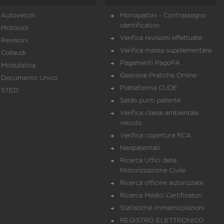
Autoveicoli
Monopattini - Contrassegno
identificativo
Motocicli
Verifica revisioni effettuate
Revisioni
Verifica massa supplementare
Collaudi
Pagamenti PagoPA
Modulistica
Gestione Pratiche Online
Documento Unico
Piattaforma CUDE
STED
Saldo punti patente
Verifica classe ambientale
veicolo
Verifica copertura RCA
Neopatentati
Ricerca Uffici della
Motorizzazione Civile
Ricerca officine autorizzate
Ricerca Medici Certificatori
Statistiche immatricolazioni
REGISTRO ELETTRONICO