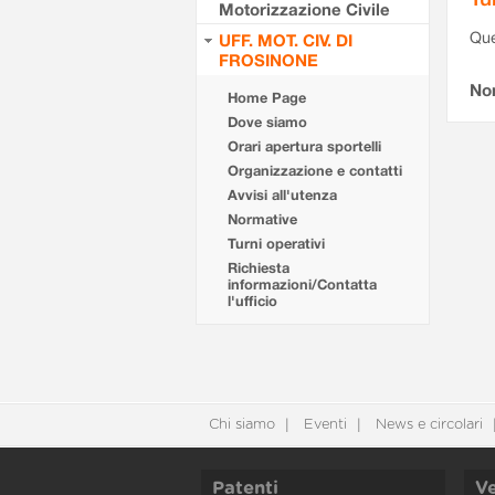
Motorizzazione Civile
Que
UFF. MOT. CIV. DI
FROSINONE
Non
Home Page
Dove siamo
Orari apertura sportelli
Organizzazione e contatti
Avvisi all'utenza
Normative
Turni operativi
Richiesta
informazioni/Contatta
l'ufficio
Chi siamo
Eventi
News e circolari
Patenti
Ve