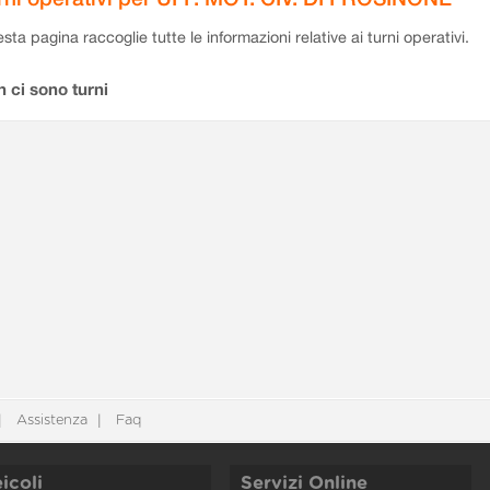
sta pagina raccoglie tutte le informazioni relative ai turni operativi.
 ci sono turni
Assistenza
Faq
icoli
Servizi Online