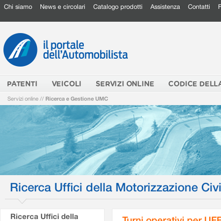
Chi siamo
News e circolari
Catalogo prodotti
Assistenza
Contatti
PATENTI
VEICOLI
SERVIZI ONLINE
CODICE DELL
Servizi online
//
Ricerca e Gestione UMC
Ricerca Uffici della Motorizzazione Civi
Ricerca Uffici della
Turni operativi per U