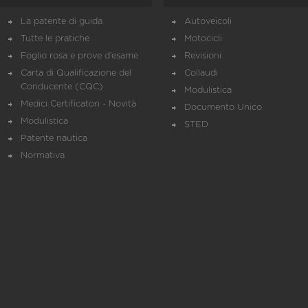
La patente di guida
Autoveicoli
Tutte le pratiche
Motocicli
Foglio rosa e prove d’esame
Revisioni
Carta di Qualificazione del
Collaudi
Conducente (CQC)
Modulistica
Medici Certificatori - Novità
Documento Unico
Modulistica
STED
Patente nautica
Normativa