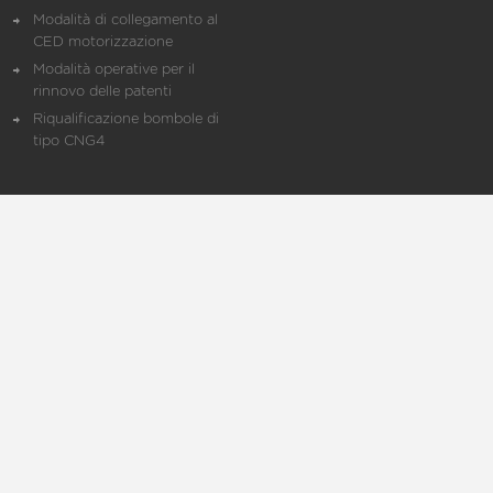
Modalità di collegamento al
CED motorizzazione
Modalità operative per il
rinnovo delle patenti
Riqualificazione bombole di
tipo CNG4