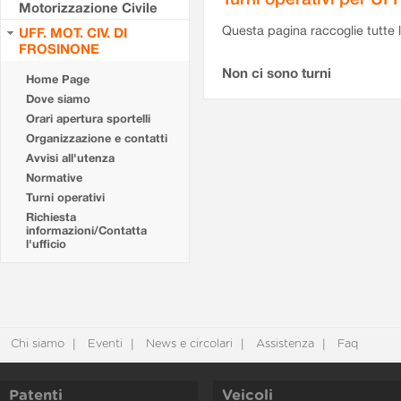
Motorizzazione Civile
Questa pagina raccoglie tutte le
UFF. MOT. CIV. DI
FROSINONE
Non ci sono turni
Home Page
Dove siamo
Orari apertura sportelli
Organizzazione e contatti
Avvisi all'utenza
Normative
Turni operativi
Richiesta
informazioni/Contatta
l'ufficio
Chi siamo
Eventi
News e circolari
Assistenza
Faq
Patenti
Veicoli