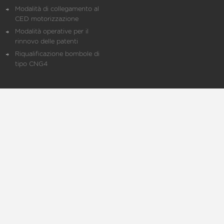
Modalità di collegamento al
CED motorizzazione
Modalità operative per il
rinnovo delle patenti
Riqualificazione bombole di
tipo CNG4