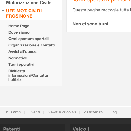
Motorizzazione Civile
Questa pagina raccoglie tutte le
UFF. MOT. CIV. DI
FROSINONE
Non ci sono turni
Home Page
Dove siamo
Orari apertura sportelli
Organizzazione e contatti
Avvisi all'utenza
Normative
Turni operativi
Richiesta
informazioni/Contatta
l'ufficio
Chi siamo
Eventi
News e circolari
Assistenza
Faq
Patenti
Veicoli