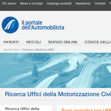
Chi siamo
News e circolari
Catalogo prodotti
Assistenza
Contatti
PATENTI
VEICOLI
SERVIZI ONLINE
CODICE DELL
Servizi online
//
Ricerca e Gestione UMC
Ricerca Uffici della Motorizzazione Civi
Ricerca Uffici della
Turni operativi per U